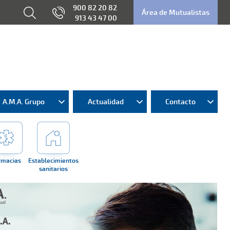
900 82 20 82
Área de Mutualistas
913 43 47 00
A.M.A. Grupo
Actualidad
Contacto
rmacias
Establecimientos
sanitarios