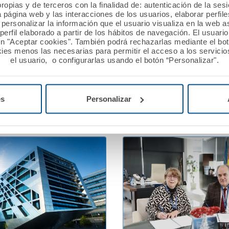
ropias y de terceros con la finalidad de: autenticación de la ses
 2026
13 febrero 2026
a página web y las interacciones de los usuarios, elaborar perfi
personalizar la información que el usuario visualiza en la web 
ión A.M.A. concede
A.M.A. reafirma su apoyo 
erfil elaborado a partir de los hábitos de navegación. El usuari
ros a nueve proyectos
profesionales sanitarios e
ón "Aceptar cookies". También podrá rechazarlas mediante el bo
n la XII edición del Premio
Jornadas PostMIR del Gr
ies menos las necesarias para permitir el acceso a los servicios
el usuario, o configurarlas usando el botón “Personalizar".
utualista Solidario.
Ver noticia
es
Personalizar