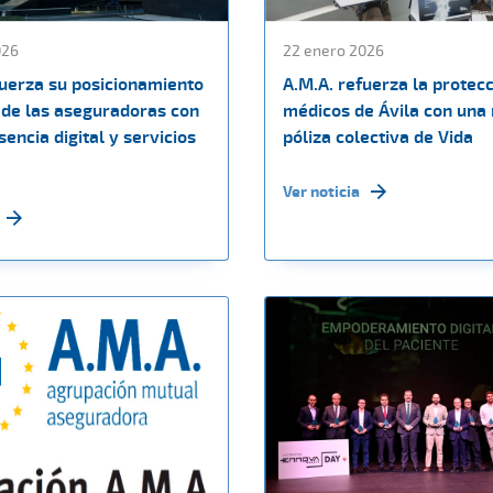
026
22 enero 2026
fuerza su posicionamiento
A.M.A. refuerza la protecc
de las aseguradoras con
médicos de Ávila con una
encia digital y servicios
póliza colectiva de Vida
Ver noticia