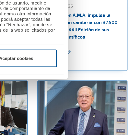
ión de usuario, medir el
13 febrero 2026
les de comportamiento de
así como otra información
a los
La Fundación A.M.A. impulsa la
o podrá aceptar todas las
n las
investigación sanitaria con 37.500
tón "Rechazar", donde se
upo CTO
euros en la XXII Edición de sus
 de la web solicitados por
Premios Científicos
Ver noticia
Aceptar cookies