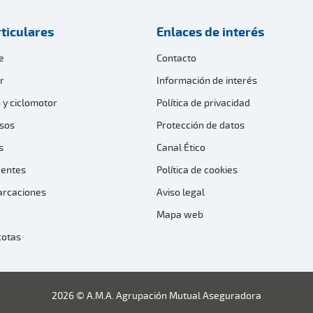
ticulares
Enlaces de interés
e
Contacto
r
Información de interés
 y ciclomotor
Política de privacidad
sos
Protección de datos
s
Canal Ético
dentes
Política de cookies
arcaciones
Aviso legal
Mapa web
cotas
2026 © A.M.A. Agrupación Mutual Aseguradora