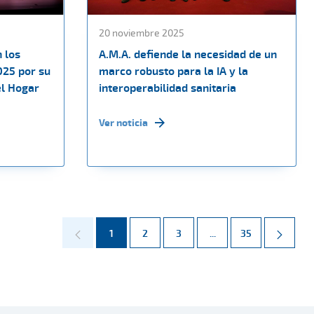
20 noviembre 2025
 los
A.M.A. defiende la necesidad de un
025 por su
marco robusto para la IA y la
el Hogar
interoperabilidad sanitaria
Ver noticia
Página
Página
Página
Páginas intermedias 
Página
1
2
3
...
35