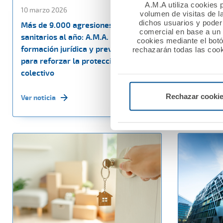
A.M.A utiliza cookies p
10 marzo 2026
27 febrero
volumen de visitas de l
dichos usuarios y poder 
Más de 9.000 agresiones a
La Fundac
comercial en base a un p
sanitarios al año: A.M.A. impulsa
60.000 eu
cookies mediante el bot
formación jurídica y prevención
sociales e
rechazarán todas las cook
para reforzar la protección del
Nacional M
colectivo
Ver noticia
Rechazar cooki
Ver noticia