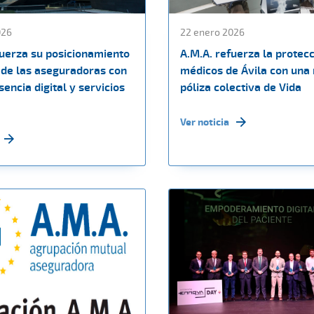
026
22 enero 2026
fuerza su posicionamiento
A.M.A. refuerza la protecc
de las aseguradoras con
médicos de Ávila con una
encia digital y servicios
póliza colectiva de Vida
Ver noticia