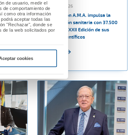
ión de usuario, medir el
13 febrero 2026
les de comportamiento de
así como otra información
a los
La Fundación A.M.A. impulsa la
o podrá aceptar todas las
n las
investigación sanitaria con 37.500
tón "Rechazar", donde se
upo CTO
euros en la XXII Edición de sus
 de la web solicitados por
Premios Científicos
Ver noticia
Aceptar cookies