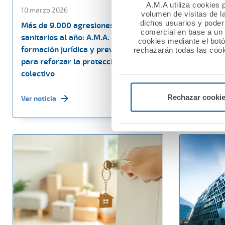
A.M.A utiliza cookies p
10 marzo 2026
27 febrero
volumen de visitas de l
dichos usuarios y poder 
Más de 9.000 agresiones a
La Fundac
comercial en base a un p
sanitarios al año: A.M.A. impulsa
60.000 eu
cookies mediante el bot
formación jurídica y prevención
sociales e
rechazarán todas las cook
para reforzar la protección del
Nacional M
colectivo
Ver noticia
Rechazar cooki
Ver noticia