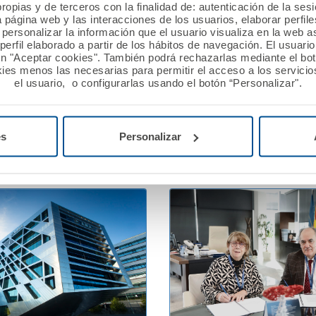
ropias y de terceros con la finalidad de: autenticación de la ses
 2026
13 febrero 2026
a página web y las interacciones de los usuarios, elaborar perfi
personalizar la información que el usuario visualiza en la web 
ión A.M.A. concede
A.M.A. reafirma su apoyo 
erfil elaborado a partir de los hábitos de navegación. El usuari
ros a nueve proyectos
profesionales sanitarios e
ón "Aceptar cookies". También podrá rechazarlas mediante el bo
n la XII edición del Premio
Jornadas PostMIR del Gr
ies menos las necesarias para permitir el acceso a los servicios
el usuario, o configurarlas usando el botón “Personalizar".
utualista Solidario.
Ver noticia
es
Personalizar