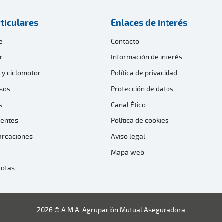
ticulares
Enlaces de interés
e
Contacto
r
Información de interés
 y ciclomotor
Política de privacidad
sos
Protección de datos
s
Canal Ético
dentes
Política de cookies
arcaciones
Aviso legal
Mapa web
cotas
2026 © A.M.A. Agrupación Mutual Aseguradora