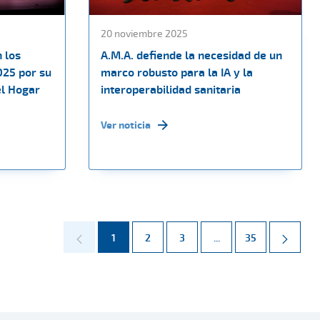
20 noviembre 2025
 los
A.M.A. defiende la necesidad de un
025 por su
marco robusto para la IA y la
el Hogar
interoperabilidad sanitaria
Ver noticia
Página
Página
Página
Páginas intermedias 
Página
1
2
3
...
35