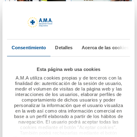
13 febrero 2026
13 febrero 2026
A.M.A. reafirma su
La Fundación A.M.A.
Consentimiento
Detalles
Acerca de las cookies
apoyo a los
impulsa la
profesionales
investigación
sanitarios en las
sanitaria con 37.500
Esta página web usa cookies
Jornadas PostMIR del
euros en la XXII
Grupo CTO
Edición de sus
A.M.A utiliza cookies propias y de terceros con la
finalidad de: autenticación de la sesión de usuario,
Premios Científicos
medir el volumen de visitas de la página web y las
Ver noticia
interacciones de los usuarios, elaborar perfiles de
comportamiento de dichos usuarios y poder
Ver noticia
personalizar la información que el usuario visualiza
en la web así como otra información comercial en
base a un perfil elaborado a partir de los hábitos de
navegación. El usuario podrá aceptar todas las
cookies mediante el botón "Aceptar cookies".
También podrá rechazarlas mediante el botón