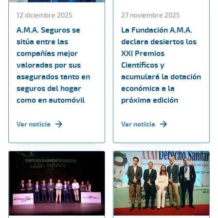
12 diciembre 2025
27 noviembre 2025
A.M.A. Seguros se
La Fundación A.M.A.
sitúa entre las
declara desiertos los
compañías mejor
XXI Premios
valoradas por sus
Científicos y
asegurados tanto en
acumulará la dotación
seguros del hogar
económica a la
como en automóvil
próxima edición
Ver noticia
Ver noticia