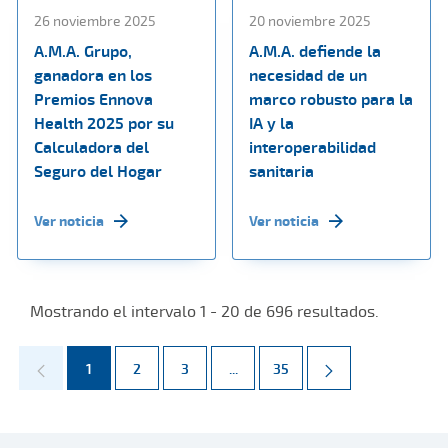
26 noviembre 2025
20 noviembre 2025
A.M.A. Grupo,
A.M.A. defiende la
ganadora en los
necesidad de un
Premios Ennova
marco robusto para la
Health 2025 por su
IA y la
Calculadora del
interoperabilidad
Seguro del Hogar
sanitaria
Ver noticia
Ver noticia
Mostrando el intervalo 1 - 20 de 696 resultados.
Página
Página
Página
Páginas intermedias Use TAB par
Página
1
2
3
...
35