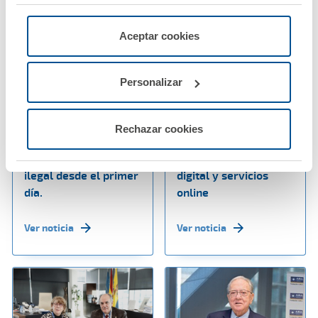
"Rechazar", donde se rechazarán todas las cookies
menos las necesarias para permitir el acceso a los
servicios de la web solicitados por el usuario, o
Aceptar cookies
configurarlas usando el botón “Personalizar".
03 febrero 2026
27 enero 2026
Personalizar
A.M.A. Seguros
A.M.A. refuerza su
refuerza su seguro de
posicionamiento como
hogar con una
una de las
Rechazar cookies
innovadora garantía
aseguradoras con
frente a la ocupación
mejor presencia
ilegal desde el primer
digital y servicios
día.
online
Ver noticia
Ver noticia