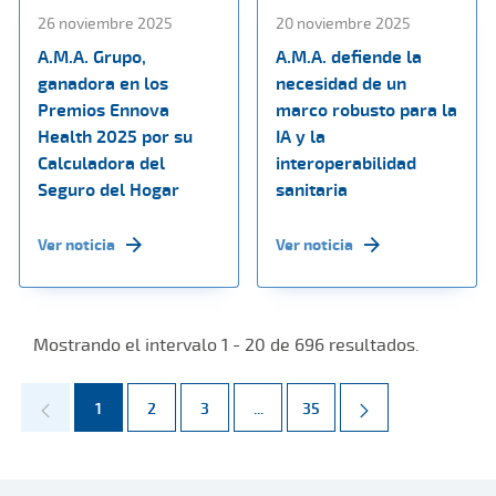
26 noviembre 2025
20 noviembre 2025
A.M.A. Grupo,
A.M.A. defiende la
ganadora en los
necesidad de un
Premios Ennova
marco robusto para la
Health 2025 por su
IA y la
Calculadora del
interoperabilidad
Seguro del Hogar
sanitaria
Ver noticia
Ver noticia
Mostrando el intervalo 1 - 20 de 696 resultados.
Página
Página
Página
Páginas intermedias Use TAB par
Página
1
2
3
...
35