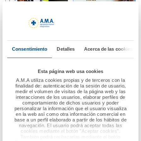
13 febrero 2026
13 febrero 2026
A.M.A. reafirma su
La Fundación A.M.A.
Consentimiento
Detalles
Acerca de las cookies
apoyo a los
impulsa la
profesionales
investigación
sanitarios en las
sanitaria con 37.500
Esta página web usa cookies
Jornadas PostMIR del
euros en la XXII
Grupo CTO
Edición de sus
A.M.A utiliza cookies propias y de terceros con la
finalidad de: autenticación de la sesión de usuario,
Premios Científicos
medir el volumen de visitas de la página web y las
Ver noticia
interacciones de los usuarios, elaborar perfiles de
comportamiento de dichos usuarios y poder
Ver noticia
personalizar la información que el usuario visualiza
en la web así como otra información comercial en
base a un perfil elaborado a partir de los hábitos de
navegación. El usuario podrá aceptar todas las
cookies mediante el botón "Aceptar cookies".
También podrá rechazarlas mediante el botón