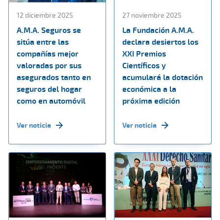
12 diciembre 2025
27 noviembre 2025
A.M.A. Seguros se
La Fundación A.M.A.
sitúa entre las
declara desiertos los
compañías mejor
XXI Premios
valoradas por sus
Científicos y
asegurados tanto en
acumulará la dotación
seguros del hogar
económica a la
como en automóvil
próxima edición
Ver noticia
Ver noticia