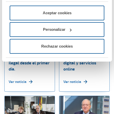
"Rechazar", donde se rechazarán todas las cookies
menos las necesarias para permitir el acceso a los
servicios de la web solicitados por el usuario, o
Aceptar cookies
configurarlas usando el botón “Personalizar".
03 febrero 2026
27 enero 2026
Personalizar
A.M.A. Seguros
A.M.A. refuerza su
refuerza su seguro de
posicionamiento como
hogar con una
una de las
Rechazar cookies
innovadora garantía
aseguradoras con
frente a la ocupación
mejor presencia
ilegal desde el primer
digital y servicios
día.
online
Ver noticia
Ver noticia