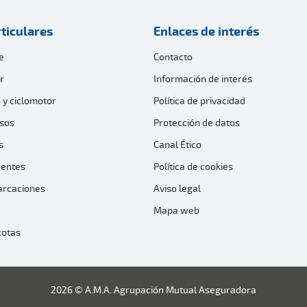
ticulares
Enlaces de interés
e
Contacto
r
Información de interés
 y ciclomotor
Política de privacidad
sos
Protección de datos
s
Canal Ético
dentes
Política de cookies
arcaciones
Aviso legal
Mapa web
cotas
2026 © A.M.A. Agrupación Mutual Aseguradora