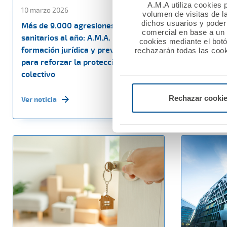
A.M.A utiliza cookies p
10 marzo 2026
27 febrero
volumen de visitas de l
dichos usuarios y poder 
Más de 9.000 agresiones a
La Fundac
comercial en base a un p
sanitarios al año: A.M.A. impulsa
60.000 eu
cookies mediante el bot
formación jurídica y prevención
sociales e
rechazarán todas las cook
para reforzar la protección del
Nacional M
colectivo
Ver noticia
Rechazar cooki
Ver noticia