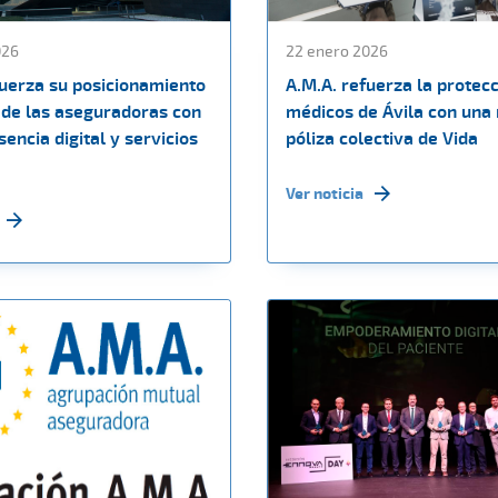
026
22 enero 2026
fuerza su posicionamiento
A.M.A. refuerza la protecc
de las aseguradoras con
médicos de Ávila con una
encia digital y servicios
póliza colectiva de Vida
Ver noticia