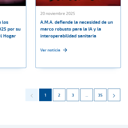
20 noviembre 2025
 los
A.M.A. defiende la necesidad de un
025 por su
marco robusto para la IA y la
el Hogar
interoperabilidad sanitaria
Ver noticia
Página
Página
Página
Páginas intermedias 
Página
1
2
3
...
35