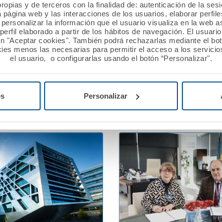
ropias y de terceros con la finalidad de: autenticación de la ses
 2026
13 febrero 2026
a página web y las interacciones de los usuarios, elaborar perfi
personalizar la información que el usuario visualiza en la web 
ión A.M.A. concede
A.M.A. reafirma su apoyo 
erfil elaborado a partir de los hábitos de navegación. El usuari
ros a nueve proyectos
profesionales sanitarios e
ón "Aceptar cookies". También podrá rechazarlas mediante el bo
n la XII edición del Premio
Jornadas PostMIR del Gr
ies menos las necesarias para permitir el acceso a los servicios
el usuario, o configurarlas usando el botón “Personalizar".
utualista Solidario.
Ver noticia
es
Personalizar