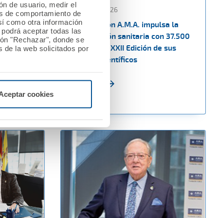
ión de usuario, medir el
13 febrero 2026
les de comportamiento de
así como otra información
a los
La Fundación A.M.A. impulsa la
o podrá aceptar todas las
n las
investigación sanitaria con 37.500
tón "Rechazar", donde se
upo CTO
euros en la XXII Edición de sus
 de la web solicitados por
Premios Científicos
Ver noticia
Aceptar cookies