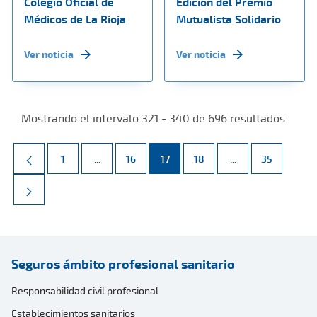
Colegio Oficial de
Edición del Premio
Médicos de La Rioja
Mutualista Solidario
Ver noticia
Ver noticia
Mostrando el intervalo 321 - 340 de 696 resultados.
Página
Páginas intermedias Use TAB para desplazarse.
Página
Página
Página
Páginas intermed
Página
1
...
16
17
18
...
35
Seguros ámbito profesional sanitario
Responsabilidad civil profesional
Establecimientos sanitarios