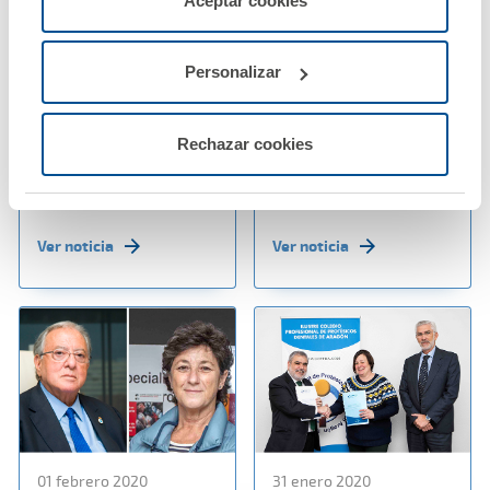
Aceptar cookies
configurarlas usando el botón “Personalizar".
03 febrero 2020
03 febrero 2020
La póliza de
A.M.A. ofrece el
Personalizar
Responsabilidad Civil
Seguro multirriesgo
Profesional de A.M.A.
más completo para
cubrirá a los
Farmacias y
Rechazar cookies
fisioterapeutas de
Establecimientos
Murcia
Sanitarios
Ver noticia
Ver noticia
01 febrero 2020
31 enero 2020