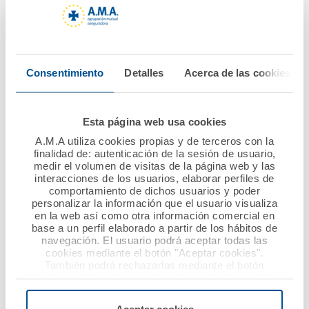
13 febrero 2020
06 febrero 2020
Charla de A.M.A. en el
AMA Vida firma la
Consentimiento
Detalles
Acerca de las cookies
CPIFP AYNADAMAR EN
póliza colectiva de
GRANADA
Vida con el Colegio de
Ópticos-
Esta página web usa cookies
Optometristas de
Ver noticia
A.M.A utiliza cookies propias y de terceros con la
Murcia
finalidad de: autenticación de la sesión de usuario,
medir el volumen de visitas de la página web y las
Ver noticia
interacciones de los usuarios, elaborar perfiles de
comportamiento de dichos usuarios y poder
personalizar la información que el usuario visualiza
en la web así como otra información comercial en
base a un perfil elaborado a partir de los hábitos de
navegación. El usuario podrá aceptar todas las
cookies mediante el botón "Aceptar cookies".
También podrá rechazarlas mediante el botón
"Rechazar", donde se rechazarán todas las cookies
menos las necesarias para permitir el acceso a los
servicios de la web solicitados por el usuario, o