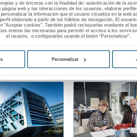
ropias y de terceros con la finalidad de: autenticación de la ses
 2026
13 febrero 2026
a página web y las interacciones de los usuarios, elaborar perfi
personalizar la información que el usuario visualiza en la web 
ión A.M.A. concede
A.M.A. reafirma su apoyo 
erfil elaborado a partir de los hábitos de navegación. El usuari
ros a nueve proyectos
profesionales sanitarios e
ón "Aceptar cookies". También podrá rechazarlas mediante el bo
n la XII edición del Premio
Jornadas PostMIR del Gr
ies menos las necesarias para permitir el acceso a los servicios
el usuario, o configurarlas usando el botón “Personalizar".
utualista Solidario.
Ver noticia
es
Personalizar