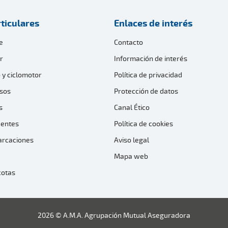
ticulares
Enlaces de interés
e
Contacto
r
Información de interés
 y ciclomotor
Política de privacidad
sos
Protección de datos
s
Canal Ético
dentes
Política de cookies
arcaciones
Aviso legal
Mapa web
cotas
2026 © A.M.A. Agrupación Mutual Aseguradora