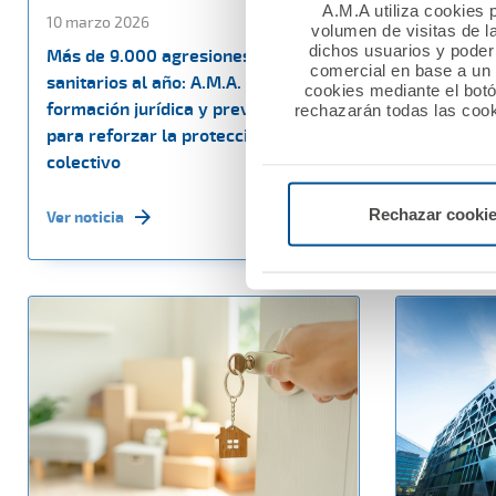
A.M.A utiliza cookies p
10 marzo 2026
27 febrero
volumen de visitas de l
dichos usuarios y poder 
Más de 9.000 agresiones a
La Fundac
comercial en base a un p
sanitarios al año: A.M.A. impulsa
60.000 eu
cookies mediante el bot
formación jurídica y prevención
sociales e
rechazarán todas las cook
para reforzar la protección del
Nacional M
colectivo
Ver noticia
Rechazar cooki
Ver noticia