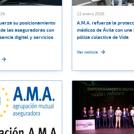
026
22 enero 2026
fuerza su posicionamiento
A.M.A. refuerza la protecc
de las aseguradoras con
médicos de Ávila con una
encia digital y servicios
póliza colectiva de Vida
Ver noticia