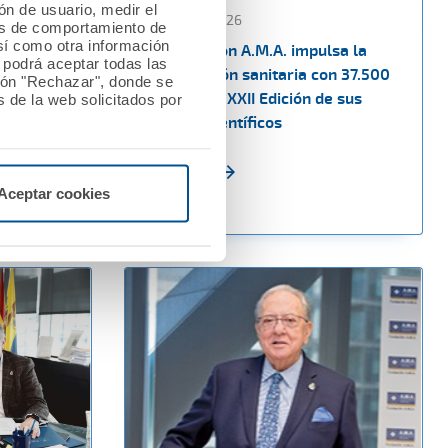
ión de usuario, medir el
13 febrero 2026
les de comportamiento de
así como otra información
a los
La Fundación A.M.A. impulsa la
o podrá aceptar todas las
n las
investigación sanitaria con 37.500
tón "Rechazar", donde se
upo CTO
euros en la XXII Edición de sus
 de la web solicitados por
Premios Científicos
Ver noticia
Aceptar cookies