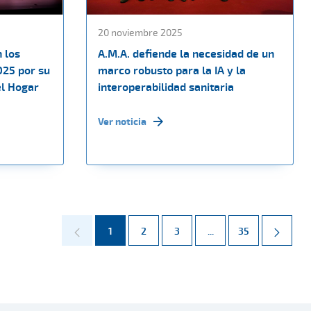
20 noviembre 2025
 los
A.M.A. defiende la necesidad de un
025 por su
marco robusto para la IA y la
el Hogar
interoperabilidad sanitaria
Ver noticia
Página
Página
Página
Páginas intermedias 
Página
1
2
3
...
35