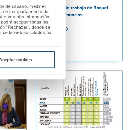
ión de usuario, medir el
ita A.M.A.
Reuniones de trabajo de Raquel
les de comportamiento de
ces del
Murillo en Canarias
así como otra información
acidad”,
o podrá aceptar todas las
tón "Rechazar", donde se
os INESE
Ver noticia
 de la web solicitados por
Aceptar cookies