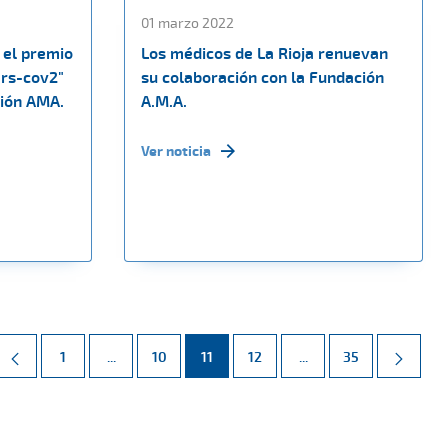
01 marzo 2022
 el premio
Los médicos de La Rioja renuevan
ars-cov2"
su colaboración con la Fundación
ción AMA.
A.M.A.
Ver noticia
Página
Páginas intermedias Use TAB para desplazarse.
Página
Página
Página
Páginas intermedias 
Página
1
...
10
11
12
...
35