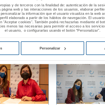
ropias y de terceros con la finalidad de: autenticación de la ses
pera los 500.000
La Asociación Talismán vis
a página web y las interacciones de los usuarios, elaborar perfi
s en Responsabilidad
para informar de los avan
personalizar la información que el usuario visualiza en la web 
esional
proyecto “Ciencia con Cap
erfil elaborado a partir de los hábitos de navegación. El usuari
ón "Aceptar cookies". También podrá rechazarlas mediante el bo
galardonado en los Premi
ies menos las necesarias para permitir el acceso a los servicios
por la Fundación A.M.A.
el usuario, o configurarlas usando el botón “Personalizar".
Ver noticia
es
Personalizar