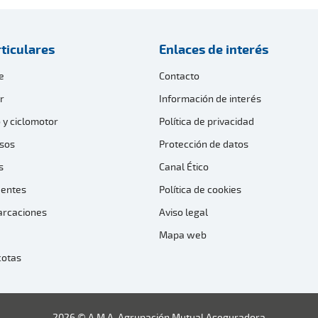
ticulares
Enlaces de interés
e
Contacto
r
Información de interés
 y ciclomotor
Política de privacidad
sos
Protección de datos
s
Canal Ético
dentes
Política de cookies
arcaciones
Aviso legal
Mapa web
cotas
2026 © A.M.A. Agrupación Mutual Aseguradora