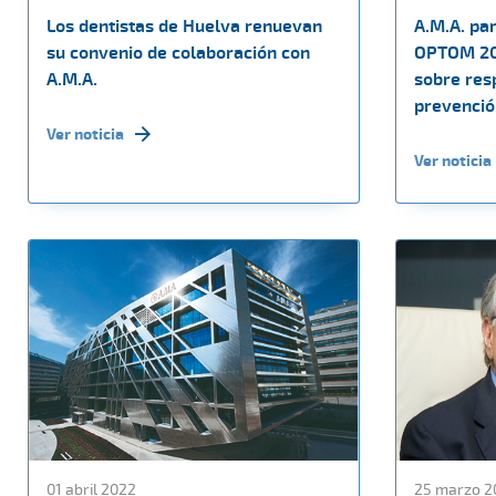
Los dentistas de Huelva renuevan
A.M.A. par
su convenio de colaboración con
OPTOM 20
A.M.A.
sobre resp
prevenció
Ver noticia
Ver noticia
01 abril 2022
25 marzo 2