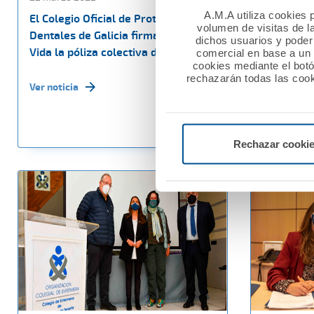
A.M.A utiliza cookies p
El Colegio Oficial de Protésicos
A.M.A. su
volumen de visitas de l
Dentales de Galicia firma con AMA
asegurado
dichos usuarios y poder 
Vida la póliza colectiva de Vida
Civil Prof
comercial en base a un p
cookies mediante el bot
rechazarán todas las cook
Ver noticia
Ver noticia
Rechazar cooki