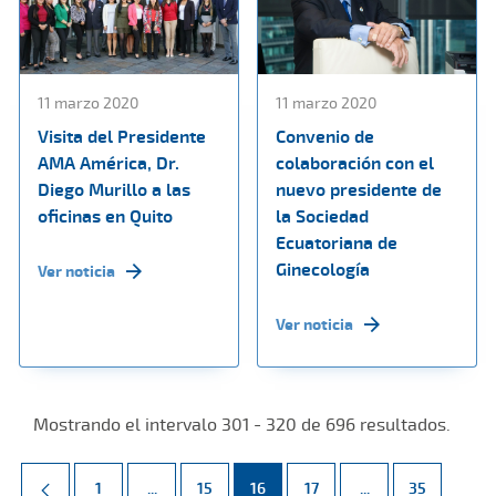
11 marzo 2020
11 marzo 2020
Visita del Presidente
Convenio de
AMA América, Dr.
colaboración con el
Diego Murillo a las
nuevo presidente de
oficinas en Quito
la Sociedad
Ecuatoriana de
Ginecología
Ver noticia
Ver noticia
Mostrando el intervalo 301 - 320 de 696 resultados.
Página
Páginas intermedias Use TAB para desplazarse.
Página
Página
Página
Páginas intermed
Página
1
...
15
16
17
...
35