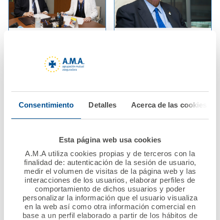
25 junio 2020
18 junio 2020
AMA Vida firma póliza
La Fundación A.M.A.
colectiva de Vida con
abre la convocatoria
el Col·legi Oficial
del VII Premio
d'Infermeres i
Nacional Mutualista
Infermers de
Solidario, dotado con
Consentimiento
Detalles
Acerca de las cookies
Barcelona
60.000 euros
Ver noticia
Ver noticia
Esta página web usa cookies
A.M.A utiliza cookies propias y de terceros con la
finalidad de: autenticación de la sesión de usuario,
medir el volumen de visitas de la página web y las
interacciones de los usuarios, elaborar perfiles de
comportamiento de dichos usuarios y poder
personalizar la información que el usuario visualiza
en la web así como otra información comercial en
base a un perfil elaborado a partir de los hábitos de