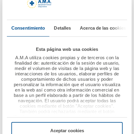
Fundación A.M.A.,
recibe la Medalla de
Ver noticia
Honor de la Real
Academia de Medicina
Consentimiento
Detalles
Acerca de las cookies
Ver noticia
Esta página web usa cookies
A.M.A utiliza cookies propias y de terceros con la
finalidad de: autenticación de la sesión de usuario,
medir el volumen de visitas de la página web y las
interacciones de los usuarios, elaborar perfiles de
comportamiento de dichos usuarios y poder
personalizar la información que el usuario visualiza
en la web así como otra información comercial en
base a un perfil elaborado a partir de los hábitos de
navegación. El usuario podrá aceptar todas las
19 octubre 2017
09 octubre 2017
cookies mediante el botón "Aceptar cookies".
También podrá rechazarlas mediante el botón
El Taller de A.M.A.
Diego Murillo, recibe
"Rechazar", donde se rechazarán todas las cookies
analiza los retos de
la Medalla de Oro del
menos las necesarias para permitir el acceso a los
servicios de la web solicitados por el usuario, o
seguro de
Colegio de Médicos de
Aceptar cookies
configurarlas usando el botón “Personalizar".