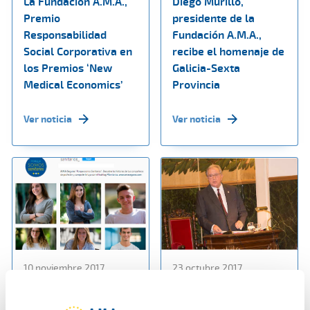
La Fundación A.M.A.,
Diego Murillo,
Premio
presidente de la
Responsabilidad
Fundación A.M.A.,
Social Corporativa en
recibe el homenaje de
los Premios ‘New
Galicia-Sexta
Medical Economics’
Provincia
Ver noticia
Ver noticia
10 noviembre 2017
23 octubre 2017
A.M.A. lanza su canal
Diego Murillo,
de Instagram
presidente de la