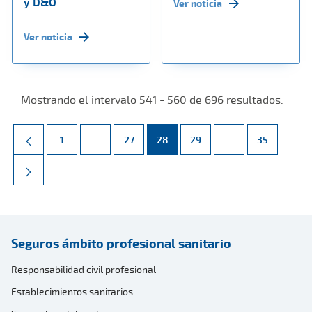
y D&O
Ver noticia
Ver noticia
Mostrando el intervalo 541 - 560 de 696 resultados.
Página
Páginas intermedias Use TAB para desplazarse.
Página
Página
Página
Páginas intermed
Página
1
...
27
28
29
...
35
Seguros ámbito profesional sanitario
Responsabilidad civil profesional
Establecimientos sanitarios