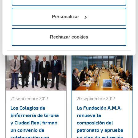
responsabilidad civil
Cuenca
profesional en el
escenario actual
Personalizar
Ver noticia
Ver noticia
Rechazar cookies
21 septiembre 2017
20 septiembre 2017
Los Colegios de
La Fundación A.M.A.
Enfermería de Girona
renueva la
y Ciudad Real firman
composición del
un convenio de
patronato y aprueba
colaboración con
un plan de actuación