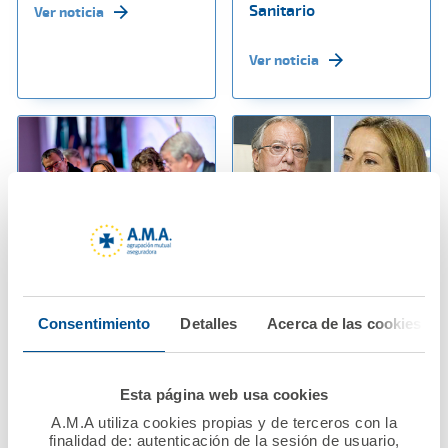
Sanitario
Ver noticia
Ver noticia
07 noviembre 2024
06 noviembre 2024
La inteligencia
A.M.A. Grupo dona
Consentimiento
Detalles
Acerca de las cookies
artificial, a debate en
700.000 euros para
la Mesa moderada
ayudar a los
por Raquel Murillo,
profesionales
Esta página web usa cookies
Directora General de
sanitarios afectados
A.M.A. en el Congreso
por la DANA
A.M.A utiliza cookies propias y de terceros con la
finalidad de: autenticación de la sesión de usuario,