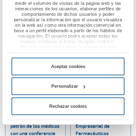
Nacional de Derecho
medir el volumen de visitas de la página web y las
Sanitario
Ver noticia
interacciones de los usuarios, elaborar perfiles de
comportamiento de dichos usuarios y poder
personalizar la información que el usuario visualiza
Ver noticia
en la web así como otra información comercial en
base a un perfil elaborado a partir de los hábitos de
navegación. El usuario podrá aceptar todas las
cookies mediante el botón "Aceptar cookies".
También podrá rechazarlas mediante el botón
"Rechazar", donde se rechazarán todas las cookies
menos las necesarias para permitir el acceso a los
servicios de la web solicitados por el usuario, o
Aceptar cookies
configurarlas usando el botón “Personalizar".
Personalizar
18 octubre 2024
15 octubre 2024
Ana Pastor
Ana Pastor inaugura
protagoniza en
la Jornada FEFE One
Rechazar cookies
Huelva los actos de
Day que organiza la
celebración del
Federación
patrón de los médicos
Empresarial de
con una conferencia
Farmacéuticos