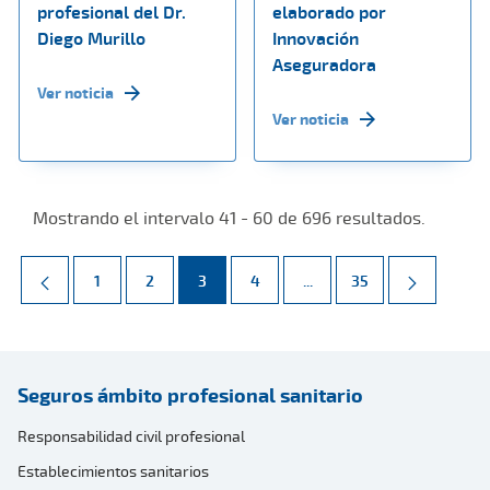
profesional del Dr.
elaborado por
Diego Murillo
Innovación
Aseguradora
Ver noticia
Ver noticia
Mostrando el intervalo 41 - 60 de 696 resultados.
Página
Página
Página
Página
Páginas intermedias Use 
Página
1
2
3
4
...
35
Seguros ámbito profesional sanitario
Responsabilidad civil profesional
Establecimientos sanitarios