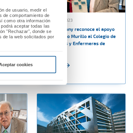
ión de usuario, medir el
les de comportamiento de
02 octubre 2023
así como otra información
o podrá aceptar todas las
.A. a la
Paola Galbany reconoce el apoyo
tón "Rechazar", donde se
del Dr. Diego Murillo al Colegio de
 de la web solicitados por
Enfermeros y Enfermeras de
Barcelona
Aceptar cookies
Ver noticia