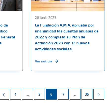
28 junio 2023
so de
La Fundación A.M.A. aprueba por
utico
unanimidad las cuentas anuales de
 General
2022 y completa su Plan de
s
Actuación 2023 con 12 nuevas
actividades sociales.
Ver noticia
Página
Páginas intermedias Use TAB para desplazarse.
Página
Página
Página
Páginas intermedias 
Página
1
...
5
6
7
...
35