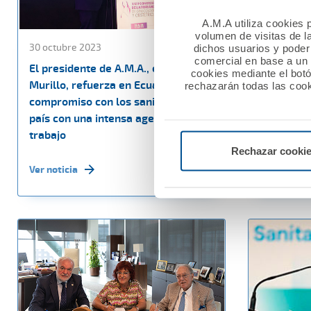
A.M.A utiliza cookies p
volumen de visitas de l
30 octubre 2023
06 octubre
dichos usuarios y poder 
comercial en base a un p
El presidente de A.M.A., el Dr. Diego
El Colegio
cookies mediante el bot
Murillo, refuerza en Ecuador su
renueva c
rechazarán todas las cook
compromiso con los sanitarios del
colaborac
país con una intensa agenda de
trabajo
Ver noticia
Rechazar cooki
Ver noticia