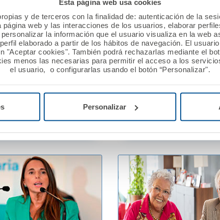
Esta página web usa cookies
ropias y de terceros con la finalidad de: autenticación de la ses
a página web y las interacciones de los usuarios, elaborar perfi
 2023
06 octubre 2023
personalizar la información que el usuario visualiza en la web 
erfil elaborado a partir de los hábitos de navegación. El usuari
 de Dentistas de Sevilla
Visita de la Fundación A.M
ón "Aceptar cookies". También podrá rechazarlas mediante el bo
on A.M.A. su convenio de
ONG “14 Kilómetros”
ies menos las necesarias para permitir el acceso a los servicios
el usuario, o configurarlas usando el botón “Personalizar".
ión.
Ver noticia
es
Personalizar