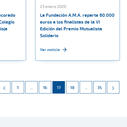
23 enero 2020
decorado
La Fundación A.M.A. reparte 60.000
 Colegio
euros a los finalistas de la VI
ioja
Edición del Premio Mutualista
Solidario
Ver noticia
Página
Páginas intermedias Use TAB para desplazarse.
Página
Página
Página
Páginas intermedias 
Página
1
...
16
17
18
...
35