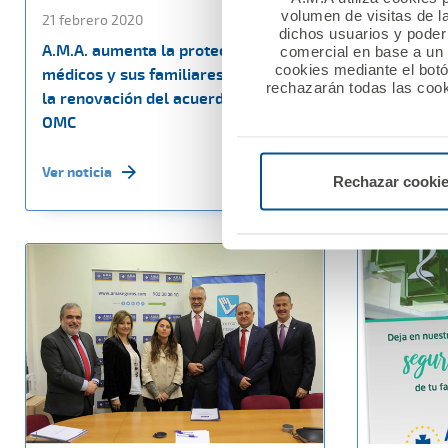
volumen de visitas de l
21 febrero 2020
18 febrero
dichos usuarios y poder 
A.M.A. aumenta la protección a los
AMA Vida 
comercial en base a un p
cookies mediante el bot
médicos y sus familiares, mediante
Veterinar
rechazarán todas las cook
la renovación del acuerdo con la
colectiva 
OMC
Ver noticia
Ver noticia
Rechazar cooki