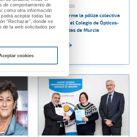
les de comportamiento de
06 febrero 2020
así como otra información
IFP
AMA Vida firma la póliza colectiva
o podrá aceptar todas las
tón "Rechazar", donde se
A
de Vida con el Colegio de Ópticos-
 de la web solicitados por
Optometristas de Murcia
Ver noticia
Aceptar cookies