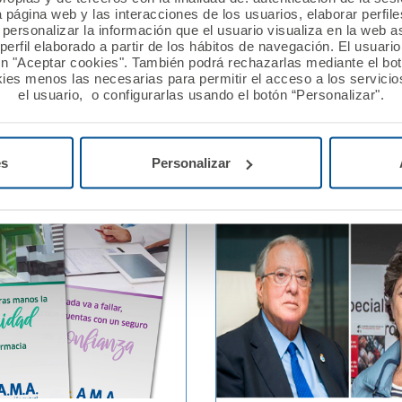
a página web y las interacciones de los usuarios, elaborar perfi
 2020
13 febrero 2020
personalizar la información que el usuario visualiza en la web 
firma con el Colegio de
Charla de A.M.A. en el CP
erfil elaborado a partir de los hábitos de navegación. El usuari
ón "Aceptar cookies". También podrá rechazarlas mediante el bo
ios de A Coruña una póliza
AYNADAMAR EN GRANAD
ies menos las necesarias para permitir el acceso a los servicios
de Vida
el usuario, o configurarlas usando el botón “Personalizar".
Ver noticia
es
Personalizar