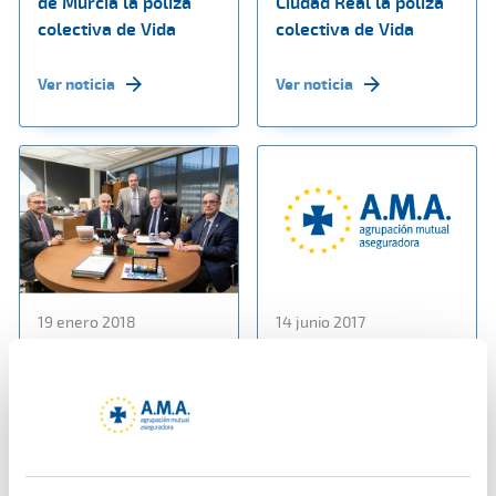
de Murcia la póliza
Ciudad Real la póliza
colectiva de Vida
colectiva de Vida
Ver noticia
Ver noticia
19 enero 2018
14 junio 2017
AMA Vida firma con el
Entrevista a D. Diego
Colegio de
Murillo en Radio
Veterinarios de
Pontevedra
Pontevedra una póliza
colectiva de Vida
Ver noticia