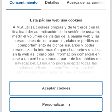
Consentimiento
Detalles
Acerca de las cookies
Ver noticia
Esta página web usa cookies
A.M.A utiliza cookies propias y de terceros con la
finalidad de: autenticación de la sesión de usuario,
medir el volumen de visitas de la página web y las
interacciones de los usuarios, elaborar perfiles de
comportamiento de dichos usuarios y poder
personalizar la información que el usuario visualiza
en la web así como otra información comercial en
16 enero 2018
11 enero 2018
base a un perfil elaborado a partir de los hábitos de
navegación. El usuario podrá aceptar todas las
A.M.A. se sitúa en el
A.M.A., la Mutua de
cookies mediante el botón "Aceptar cookies".
top ten de las
los Profesionales
También podrá rechazarlas mediante el botón
"Rechazar", donde se rechazarán todas las cookies
aseguradoras por su
Sanitarios, firma una
menos las necesarias para permitir el acceso a los
presencia online
nueva póliza de RCP
servicios de la web solicitados por el usuario, o
Aceptar cookies
con el Colegio de
configurarlas usando el botón “Personalizar".
Farmacéuticos de
Ver noticia
Sevilla
Personalizar