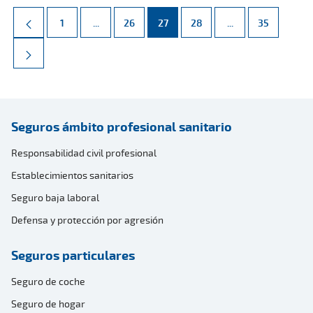
Página
Páginas intermedias Use TAB para desplazarse.
Página
Página
Página
Páginas intermed
Página
1
...
26
27
28
...
35
Seguros ámbito profesional sanitario
Responsabilidad civil profesional
Establecimientos sanitarios
Seguro baja laboral
Defensa y protección por agresión
Seguros particulares
Seguro de coche
Seguro de hogar