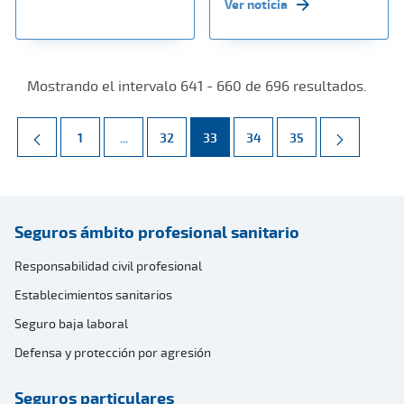
Ver noticia
Mostrando el intervalo 641 - 660 de 696 resultados.
Página
Páginas intermedias Use TAB para desplazarse.
Página
Página
Página
Página
1
...
32
33
34
35
Seguros ámbito profesional sanitario
Responsabilidad civil profesional
Establecimientos sanitarios
Seguro baja laboral
Defensa y protección por agresión
Seguros particulares