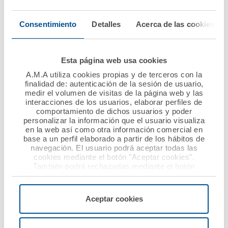
sanitarias a los
de RCP con A.M.A. y
voluntarios de la
renueva su convenio
Consentimiento
Detalles
Acerca de las cookies
Fundación Atlético de
de colaboración
Madrid
Ver noticia
Esta página web usa cookies
Ver noticia
A.M.A utiliza cookies propias y de terceros con la
finalidad de: autenticación de la sesión de usuario,
medir el volumen de visitas de la página web y las
interacciones de los usuarios, elaborar perfiles de
comportamiento de dichos usuarios y poder
personalizar la información que el usuario visualiza
en la web así como otra información comercial en
base a un perfil elaborado a partir de los hábitos de
navegación. El usuario podrá aceptar todas las
cookies mediante el botón "Aceptar cookies".
También podrá rechazarlas mediante el botón
"Rechazar", donde se rechazarán todas las cookies
02 noviembre 2015
02 noviembre 2015
menos las necesarias para permitir el acceso a los
servicios de la web solicitados por el usuario, o
A.M.A. participa en
A.M.A. firma una
Aceptar cookies
configurarlas usando el botón “Personalizar".
sendas jornadas de
póliza colectiva de
RCP con enfermeros y
decesos y otra de