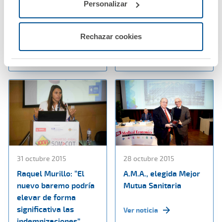
médicos de Murcia
accidentes con el
Personalizar
Colegio de Médicos de
Badajoz
Ver noticia
Rechazar cookies
Ver noticia
31 octubre 2015
28 octubre 2015
Raquel Murillo: “El
A.M.A., elegida Mejor
nuevo baremo podría
Mutua Sanitaria
elevar de forma
significativa las
Ver noticia
indemnizaciones”