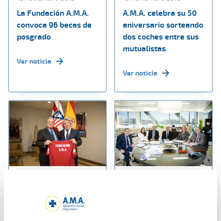
La Fundación A.M.A.
A.M.A. celebra su 50
convoca 96 becas de
aniversario sorteando
posgrado
dos coches entre sus
mutualistas
Ver noticia
Ver noticia
17 noviembre 2015
12 noviembre 2015
La Fundación A.M.A.
El Colegio de
formará y vinculará
Enfermería de Las
en actividades
Palmas firma la póliza