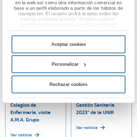
en la web así como otra información comercial en
Ver noticia
base a un perfil elaborado a partir de los hábitos de
navegación. El usuario podrá aceptar todas las
cookies mediante el botón "Aceptar cookies".
También podrá rechazarlas mediante el botón
"Rechazar", donde se rechazarán todas las cookies
menos las necesarias para permitir el acceso a los
servicios de la web solicitados por el usuario, o
Aceptar cookies
configurarlas usando el botón “Personalizar".
Personalizar
26 septiembre 2023
21 septiembre 2023
María del Mar García,
Raquel Murillo,
Rechazar cookies
presidenta del
Premio “A la
Consejo Andaluz de
Excelencia en la
Colegios de
Gestión Sanitaria
Enfermería, visita
2023” de la UNIR
A.M.A. Grupo
Ver noticia
Ver noticia