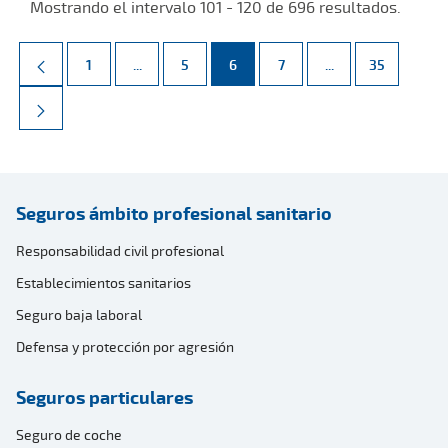
Mostrando el intervalo 101 - 120 de 696 resultados.
Página
Páginas intermedias Use TAB para desplazarse.
Página
Página
Página
Páginas intermed
Página
1
...
5
6
7
...
35
Seguros ámbito profesional sanitario
Responsabilidad civil profesional
Establecimientos sanitarios
Seguro baja laboral
Defensa y protección por agresión
Seguros particulares
Seguro de coche