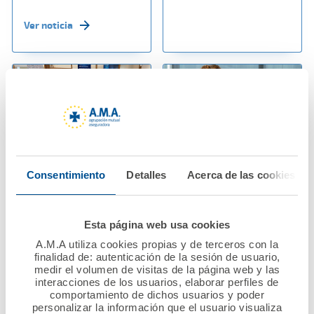
Ver noticia
Consentimiento
Detalles
Acerca de las cookies
06 octubre 2023
02 octubre 2023
Visita de la Fundación
Paola Galbany
A.M.A. a la ONG “14
reconoce el apoyo del
Esta página web usa cookies
Kilómetros”
Dr. Diego Murillo al
A.M.A utiliza cookies propias y de terceros con la
Colegio de
finalidad de: autenticación de la sesión de usuario,
Enfermeros y
Ver noticia
medir el volumen de visitas de la página web y las
Enfermeras de
interacciones de los usuarios, elaborar perfiles de
comportamiento de dichos usuarios y poder
Barcelona
personalizar la información que el usuario visualiza