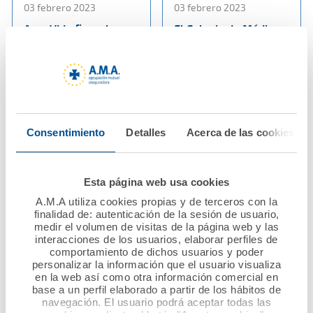
03 febrero 2023
03 febrero 2023
Ama Vida firma la
El Colegio de Médicos
póliza colectiva de
de Albacete firma con
Vida con los
Ama Vida la póliza
veterinarios de
colectiva de Vida
Albacete
Ver noticia
Ver noticia
Consentimiento
Detalles
Acerca de las cookies
Esta página web usa cookies
A.M.A utiliza cookies propias y de terceros con la
finalidad de: autenticación de la sesión de usuario,
medir el volumen de visitas de la página web y las
interacciones de los usuarios, elaborar perfiles de
comportamiento de dichos usuarios y poder
personalizar la información que el usuario visualiza
en la web así como otra información comercial en
27 enero 2023
23 enero 2023
base a un perfil elaborado a partir de los hábitos de
El Muy Ilustre Colegio
Los médicos de
navegación. El usuario podrá aceptar todas las