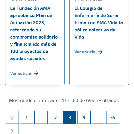
La Fundación AMA
El Colegio de
aprueba su Plan de
Enfermería de Soria
Actuación 2023,
firma con AMA Vida la
reforzando su
póliza colectiva de
compromiso solidario
Vida
y financiando más de
100 proyectos de
Ver noticia
ayudas sociales
Ver noticia
Mostrando el intervalo 141 - 160 de 696 resultados.
Página
Páginas intermedias Use TAB para desplazarse.
Página
Página
Página
Páginas intermed
Página
1
...
7
8
9
...
35