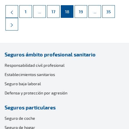
Página
Páginas intermedias Use TAB para desplazarse.
Página
Página
Página
Páginas intermed
Página
1
...
17
18
19
...
35
Seguros ámbito profesional sanitario
Responsabilidad civil profesional
Establecimientos sanitarios
Seguro baja laboral
Defensa y protección por agresión
Seguros particulares
Seguro de coche
Seguro de hogar