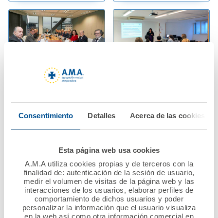
16 diciembre 2019
10 diciembre 2019
La Fundación A.M.A.
A.M.A. imparte
aprueba más de 70
jornada de formación
Consentimiento
Detalles
Acerca de las cookies
programas de ayudas
en Responsabilidad
sociales para 2020
Civil a la Asociación
de Higienistas
Esta página web usa cookies
dentales y auxiliares
Ver noticia
A.M.A utiliza cookies propias y de terceros con la
de Cataluña
finalidad de: autenticación de la sesión de usuario,
medir el volumen de visitas de la página web y las
(AHIADEC)
interacciones de los usuarios, elaborar perfiles de
comportamiento de dichos usuarios y poder
Ver noticia
personalizar la información que el usuario visualiza
en la web así como otra información comercial en