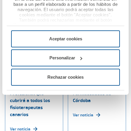
base a un perfil elaborado a partir de los hábitos de
navegación. El usuario podrá aceptar todas las
cookies mediante el botón "Aceptar cookies".
También podrá rechazarlas mediante el botón
"Rechazar", donde se rechazarán todas las cookies
menos las necesarias para permitir el acceso a los
servicios de la web solicitados por el usuario, o
Aceptar cookies
configurarlas usando el botón “Personalizar".
03 diciembre 2019
02 diciembre 2019
Personalizar
El Colegio de
El Dr. Diego Murillo,
Fisioterapeutas de
condecorado con la
Rechazar cookies
Canarias contrata con
Insignia de Oro del
A.M.A. la póliza de RC
Colegio Oficial de
Profesional que
Farmacéuticos de
cubrirá a todos los
Córdoba
fisioterapeutas
canarios
Ver noticia
Ver noticia