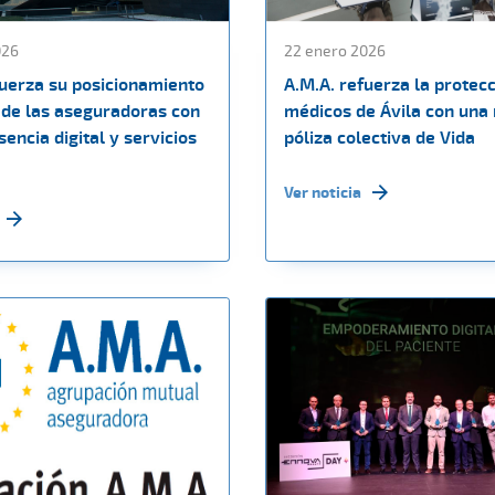
026
22 enero 2026
fuerza su posicionamiento
A.M.A. refuerza la protecc
de las aseguradoras con
médicos de Ávila con una
encia digital y servicios
póliza colectiva de Vida
Ver noticia