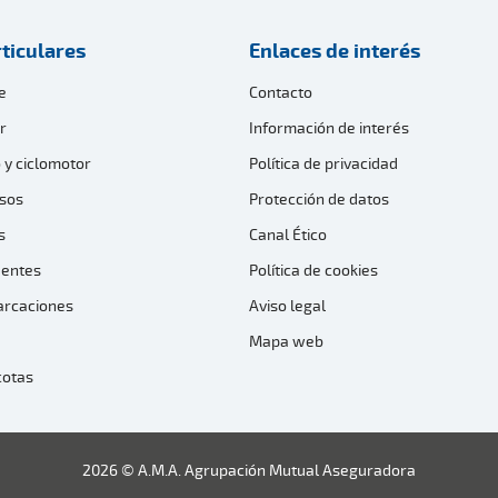
ticulares
Enlaces de interés
e
Contacto
r
Información de interés
 y ciclomotor
Política de privacidad
sos
Protección de datos
s
Canal Ético
dentes
Política de cookies
arcaciones
Aviso legal
Mapa web
cotas
2026 © A.M.A. Agrupación Mutual Aseguradora