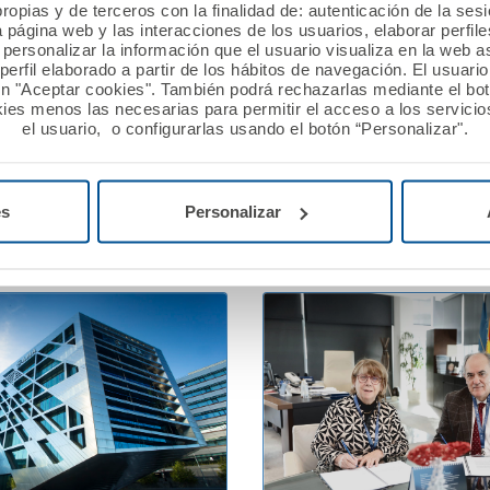
ropias y de terceros con la finalidad de: autenticación de la ses
 2026
13 febrero 2026
a página web y las interacciones de los usuarios, elaborar perfi
personalizar la información que el usuario visualiza en la web 
ión A.M.A. concede
A.M.A. reafirma su apoyo 
erfil elaborado a partir de los hábitos de navegación. El usuari
ros a nueve proyectos
profesionales sanitarios e
ón "Aceptar cookies". También podrá rechazarlas mediante el bo
n la XII edición del Premio
Jornadas PostMIR del Gr
ies menos las necesarias para permitir el acceso a los servicios
el usuario, o configurarlas usando el botón “Personalizar".
utualista Solidario.
Ver noticia
es
Personalizar