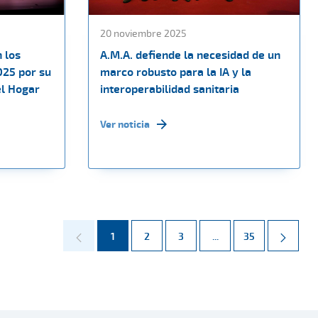
20 noviembre 2025
 los
A.M.A. defiende la necesidad de un
025 por su
marco robusto para la IA y la
el Hogar
interoperabilidad sanitaria
Ver noticia
Página
Página
Página
Páginas intermedias 
Página
1
2
3
...
35