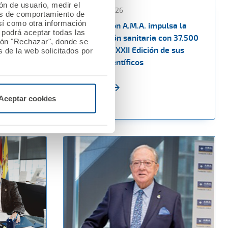
ión de usuario, medir el
13 febrero 2026
les de comportamiento de
así como otra información
a los
La Fundación A.M.A. impulsa la
o podrá aceptar todas las
n las
investigación sanitaria con 37.500
tón "Rechazar", donde se
upo CTO
euros en la XXII Edición de sus
 de la web solicitados por
Premios Científicos
Ver noticia
Aceptar cookies