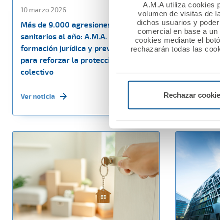
A.M.A utiliza cookies p
10 marzo 2026
27 febrero
volumen de visitas de l
dichos usuarios y poder 
Más de 9.000 agresiones a
La Fundac
comercial en base a un p
sanitarios al año: A.M.A. impulsa
60.000 eu
cookies mediante el bot
formación jurídica y prevención
sociales e
rechazarán todas las cook
para reforzar la protección del
Nacional M
colectivo
Ver noticia
Rechazar cooki
Ver noticia