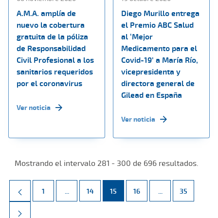
A.M.A. amplía de
Diego Murillo entrega
nuevo la cobertura
el Premio ABC Salud
gratuita de la póliza
al ‘Mejor
de Responsabilidad
Medicamento para el
Civil Profesional a los
Covid-19’ a María Río,
sanitarios requeridos
vicepresidenta y
por el coronavirus
directora general de
Gilead en España
Ver noticia
Ver noticia
Mostrando el intervalo 281 - 300 de 696 resultados.
Página
Páginas intermedias Use TAB para desplazarse.
Página
Página
Página
Páginas intermed
Página
1
...
14
15
16
...
35