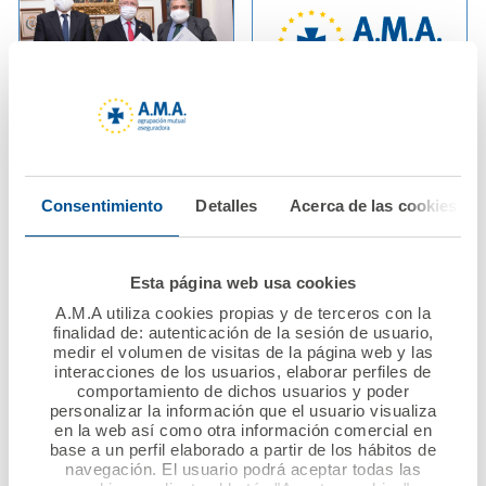
02 diciembre 2020
29 noviembre 2020
AMA Vida firma con el
La Fundación A.M.A.
Colegio de Médicos de
convoca 124 becas
Consentimiento
Detalles
Acerca de las cookies
Huelva la póliza
para realizar estudios
colectiva de Vida
de posgrado de
profesionales
Esta página web usa cookies
sanitarios
Ver noticia
A.M.A utiliza cookies propias y de terceros con la
finalidad de: autenticación de la sesión de usuario,
medir el volumen de visitas de la página web y las
Ver noticia
interacciones de los usuarios, elaborar perfiles de
comportamiento de dichos usuarios y poder
personalizar la información que el usuario visualiza
en la web así como otra información comercial en
base a un perfil elaborado a partir de los hábitos de
navegación. El usuario podrá aceptar todas las