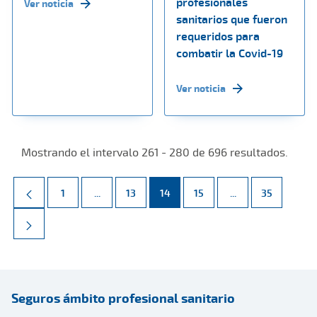
profesionales
Ver noticia
sanitarios que fueron
requeridos para
combatir la Covid-19
Ver noticia
Mostrando el intervalo 261 - 280 de 696 resultados.
Página
Páginas intermedias Use TAB para desplazarse.
Página
Página
Página
Páginas intermed
Página
1
...
13
14
15
...
35
Seguros ámbito profesional sanitario