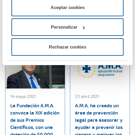
beneficio un 28%
colaboración entre el
servicios de la web solicitados por el usuario, o
Aceptar cookies
hasta superar los 12
Colegio de Enfermería
configurarlas usando el botón “Personalizar".
millones de euros
de Teruel y A.M.A.
Personalizar
Ver noticia
Ver noticia
Rechazar cookies
14 mayo 2021
23 abril 2021
La Fundación A.M.A.
A.M.A. ha creado un
convoca la XIX edición
área de prevención
de sus Premios
legal para asesorar y
Científicos, con una
ayudar a prevenir los
dotación de 50.000
riesgos y mejorar los