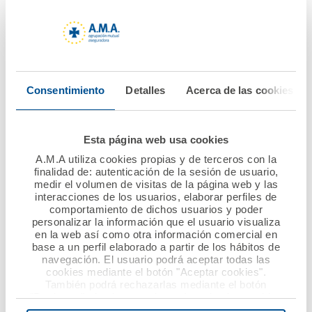
Nuevo convenio de
Atrás La Fundación
colaboración entre
A.M.A. lanza la VIII
A.M.A. y el Colegio de
edición del Premio
Enfermería de
Nacional Mutualista
Gipuzkoa
Solidario dotado con
Consentimiento
Detalles
Acerca de las cookies
60.000 euros
Ver noticia
Ver noticia
Esta página web usa cookies
A.M.A utiliza cookies propias y de terceros con la
finalidad de: autenticación de la sesión de usuario,
medir el volumen de visitas de la página web y las
interacciones de los usuarios, elaborar perfiles de
comportamiento de dichos usuarios y poder
personalizar la información que el usuario visualiza
en la web así como otra información comercial en
base a un perfil elaborado a partir de los hábitos de
navegación. El usuario podrá aceptar todas las
cookies mediante el botón "Aceptar cookies".
28 mayo 2021
18 mayo 2021
También podrá rechazarlas mediante el botón
"Rechazar", donde se rechazarán todas las cookies
A.M.A. aumenta su
Acuerdo de
menos las necesarias para permitir el acceso a los