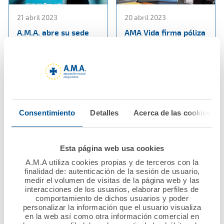
21 abril 2023
20 abril 2023
A.M.A. abre su sede
AMA Vida firma póliza
para conmemorar
colectiva de vida con
junto con el CGCOM y
el Colegio de
Diario Médico un siglo
Enfermería de la
comprometidos con la
Región de Murcia
sociedad y los
médicos
Ver noticia
Consentimiento
Detalles
Acerca de las cookies
Ver noticia
Esta página web usa cookies
A.M.A utiliza cookies propias y de terceros con la
finalidad de: autenticación de la sesión de usuario,
medir el volumen de visitas de la página web y las
interacciones de los usuarios, elaborar perfiles de
comportamiento de dichos usuarios y poder
personalizar la información que el usuario visualiza
en la web así como otra información comercial en