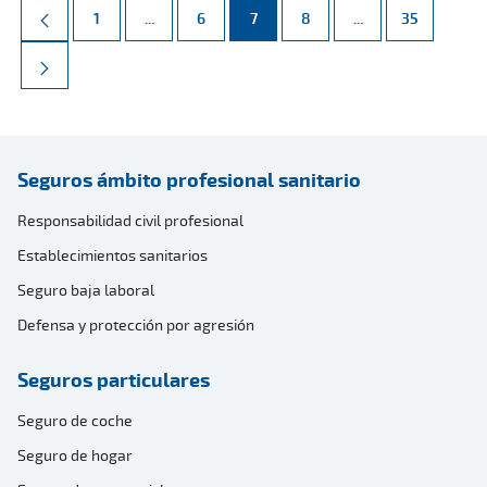
Página
Páginas intermedias Use TAB para desplazarse.
Página
Página
Página
Páginas intermed
Página
1
...
6
7
8
...
35
Seguros ámbito profesional sanitario
Responsabilidad civil profesional
Establecimientos sanitarios
Seguro baja laboral
Defensa y protección por agresión
Seguros particulares
Seguro de coche
Seguro de hogar