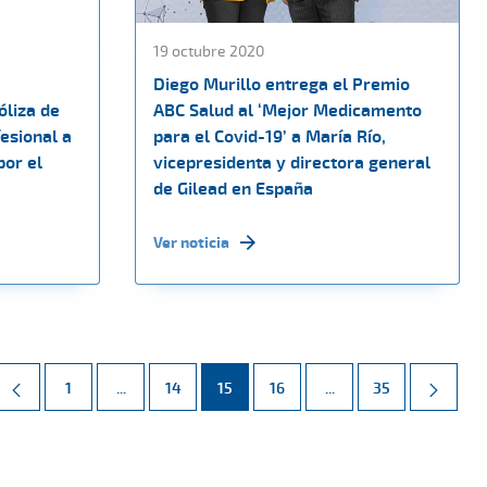
19 octubre 2020
Diego Murillo entrega el Premio
óliza de
ABC Salud al ‘Mejor Medicamento
esional a
para el Covid-19’ a María Río,
por el
vicepresidenta y directora general
de Gilead en España
Ver noticia
Página
Páginas intermedias Use TAB para desplazarse.
Página
Página
Página
Páginas intermedias 
Página
1
...
14
15
16
...
35