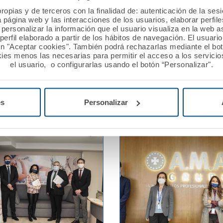
ropias y de terceros con la finalidad de: autenticación de la ses
tensa en la sede de
AMA Vida firma con el Col
a página web y las interacciones de los usuarios, elaborar perfi
MA Vida y Fundación por la
Médicos de Huelva la póli
personalizar la información que el usuario visualiza en la web 
nuevos acuerdos,
colectiva de Vida
erfil elaborado a partir de los hábitos de navegación. El usuari
ón "Aceptar cookies". También podrá rechazarlas mediante el bo
nes de convenios de
ies menos las necesarias para permitir el acceso a los servicios
ón y pólizas colectivas de
Ver noticia
el usuario, o configurarlas usando el botón “Personalizar".
ida
es
Personalizar