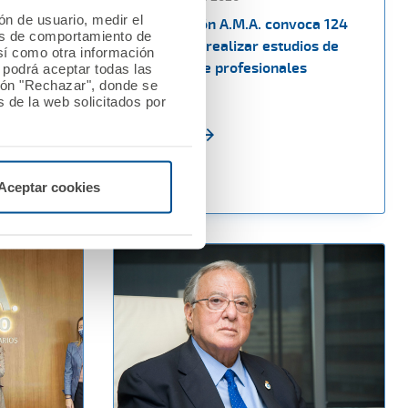
ión de usuario, medir el
egio de
La Fundación A.M.A. convoca 124
les de comportamiento de
za
becas para realizar estudios de
así como otra información
posgrado de profesionales
o podrá aceptar todas las
tón "Rechazar", donde se
sanitarios
 de la web solicitados por
Ver noticia
Aceptar cookies