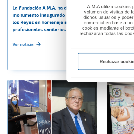
A.M.A utiliza cookies p
La Fundación A.M.A. ha donado el
Semana in
volumen de visitas de l
monumento inaugurado por SS.MM.
A.M.A., A
dichos usuarios y poder 
los Reyes en homenaje a todos los
firma de 
comercial en base a un p
cookies mediante el bot
profesionales sanitarios
renovacio
rechazarán todas las cook
colaboraci
R.C.P. y V
Ver noticia
Ver noticia
Rechazar cooki