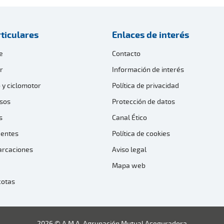
ticulares
Enlaces de interés
e
Contacto
r
Información de interés
 y ciclomotor
Política de privacidad
sos
Protección de datos
s
Canal Ético
dentes
Política de cookies
arcaciones
Aviso legal
Mapa web
cotas
2026 © A.M.A. Agrupación Mutual Aseguradora