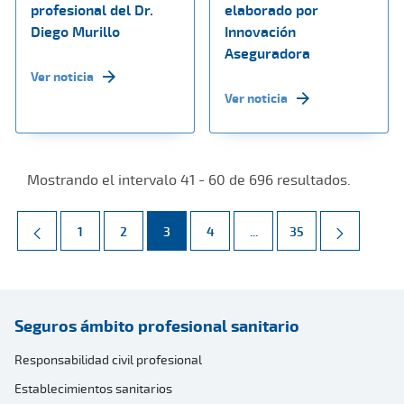
profesional del Dr.
elaborado por
Diego Murillo
Innovación
Aseguradora
Ver noticia
Ver noticia
Mostrando el intervalo 41 - 60 de 696 resultados.
Página
Página
Página
Página
Páginas intermedias Use 
Página
1
2
3
4
...
35
Seguros ámbito profesional sanitario
Responsabilidad civil profesional
Establecimientos sanitarios