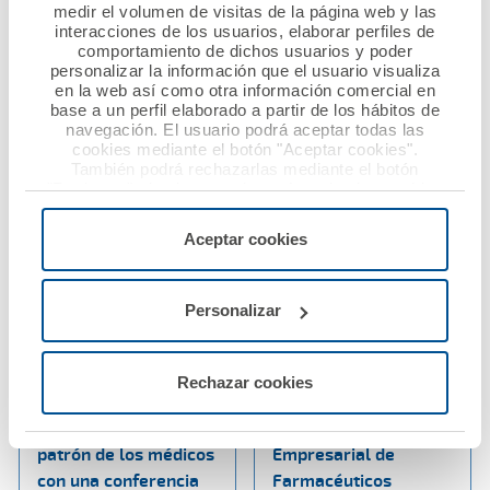
Nacional de Derecho
medir el volumen de visitas de la página web y las
Sanitario
Ver noticia
interacciones de los usuarios, elaborar perfiles de
comportamiento de dichos usuarios y poder
personalizar la información que el usuario visualiza
Ver noticia
en la web así como otra información comercial en
base a un perfil elaborado a partir de los hábitos de
navegación. El usuario podrá aceptar todas las
cookies mediante el botón "Aceptar cookies".
También podrá rechazarlas mediante el botón
"Rechazar", donde se rechazarán todas las cookies
menos las necesarias para permitir el acceso a los
servicios de la web solicitados por el usuario, o
Aceptar cookies
configurarlas usando el botón “Personalizar".
Personalizar
18 octubre 2024
15 octubre 2024
Ana Pastor
Ana Pastor inaugura
protagoniza en
la Jornada FEFE One
Rechazar cookies
Huelva los actos de
Day que organiza la
celebración del
Federación
patrón de los médicos
Empresarial de
con una conferencia
Farmacéuticos