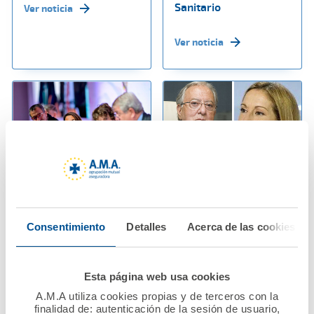
Sanitario
Ver noticia
Ver noticia
07 noviembre 2024
06 noviembre 2024
La inteligencia
A.M.A. Grupo dona
Consentimiento
Detalles
Acerca de las cookies
artificial, a debate en
700.000 euros para
la Mesa moderada
ayudar a los
por Raquel Murillo,
profesionales
Esta página web usa cookies
Directora General de
sanitarios afectados
A.M.A. en el Congreso
por la DANA
A.M.A utiliza cookies propias y de terceros con la
finalidad de: autenticación de la sesión de usuario,