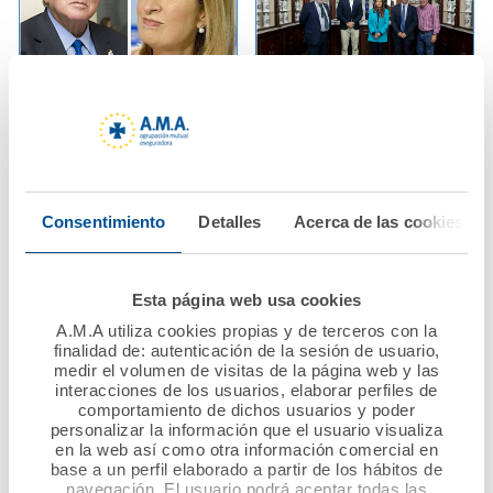
02 junio 2024
28 mayo 2024
A.M.A. eleva un 333%
Jornada de trabajo
su beneficio hasta los
entre A.M.A. y el
14,7 millones y elige
Colegio Oficial de
Consentimiento
Detalles
Acerca de las cookies
nueva presidenta a
Farmacéuticos de
Ana Pastor
Málaga
Esta página web usa cookies
Ver noticia
Ver noticia
A.M.A utiliza cookies propias y de terceros con la
finalidad de: autenticación de la sesión de usuario,
medir el volumen de visitas de la página web y las
interacciones de los usuarios, elaborar perfiles de
comportamiento de dichos usuarios y poder
personalizar la información que el usuario visualiza
en la web así como otra información comercial en
base a un perfil elaborado a partir de los hábitos de
navegación. El usuario podrá aceptar todas las