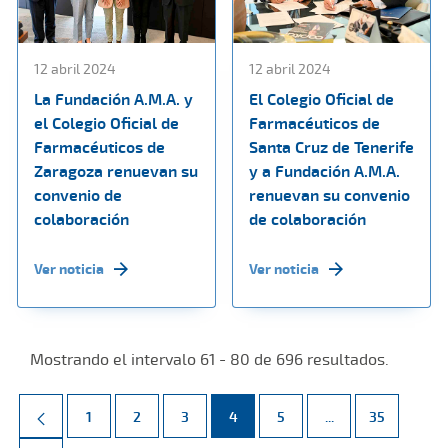
12 abril 2024
12 abril 2024
La Fundación A.M.A. y
El Colegio Oficial de
el Colegio Oficial de
Farmacéuticos de
Farmacéuticos de
Santa Cruz de Tenerife
Zaragoza renuevan su
y a Fundación A.M.A.
convenio de
renuevan su convenio
colaboración
de colaboración
Ver noticia
Ver noticia
Mostrando el intervalo 61 - 80 de 696 resultados.
Página
Página
Página
Página
Página
Páginas intermed
Página
1
2
3
4
5
...
35