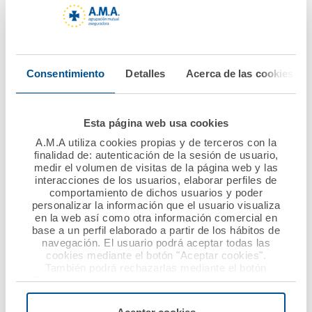
excelencia en los
el Colegio de
seguros de Autos,
Veterinarios de
Hogar y
Sevilla
Establecimientos
Consentimiento
Detalles
Acerca de las cookies
Sanitarios y
Ver noticia
Farmacéuticos
Esta página web usa cookies
Ver noticia
A.M.A utiliza cookies propias y de terceros con la
finalidad de: autenticación de la sesión de usuario,
medir el volumen de visitas de la página web y las
interacciones de los usuarios, elaborar perfiles de
comportamiento de dichos usuarios y poder
personalizar la información que el usuario visualiza
en la web así como otra información comercial en
base a un perfil elaborado a partir de los hábitos de
navegación. El usuario podrá aceptar todas las
cookies mediante el botón "Aceptar cookies".
También podrá rechazarlas mediante el botón
20 mayo 2019
20 mayo 2019
"Rechazar", donde se rechazarán todas las cookies
menos las necesarias para permitir el acceso a los
A.M.A. Participa en el
A.M.A. forma a los
servicios de la web solicitados por el usuario, o