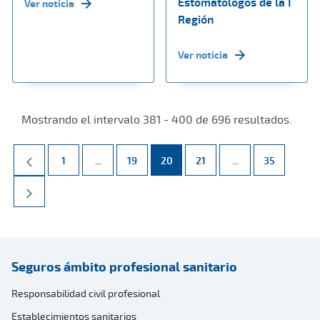
Estomatólogos de la I
Ver noticia
Región
Ver noticia
Mostrando el intervalo 381 - 400 de 696 resultados.
Página
Páginas intermedias Use TAB para desplazarse.
Página
Página
Página
Páginas intermed
Página
1
...
19
20
21
...
35
Seguros ámbito profesional sanitario
Responsabilidad civil profesional
Establecimientos sanitarios