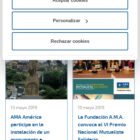
Aceptar cookies
XXVI congreso
alumnos del Máster
configurarlas usando el botón “Personalizar".
Nacional de Medicina
de Derecho Sanitario
General y de Familia
de la Universidad San
Personalizar
Pablo-CEU
Ver noticia
Ver noticia
Rechazar cookies
13 mayo 2019
10 mayo 2019
AMA América
La Fundación A.M.A.
participa en la
convoca el VI Premio
instalación de un
Nacional Mutualista
monumento a
Solidario