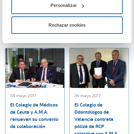
colectiva de decesos
Andalucía renuevan
Personalizar
con A.M.A.
su convenio de
colaboración
Ver noticia
Rechazar cookies
Ver noticia
08 mayo 2017
04 mayo 2017
El Colegio de Médicos
El Colegio de
de Ceuta y A.M.A.
Odontólogos de
renuevan su convenio
Valencia contrata
de colaboración
póliza de RCP
colectiva con A.M.A.