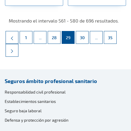
Mostrando el intervalo 561 - 580 de 696 resultados.
Página
Páginas intermedias Use TAB para desplazarse.
Página
Página
Página
Páginas intermed
Página
1
...
28
29
30
...
35
Seguros ámbito profesional sanitario
Responsabilidad civil profesional
Establecimientos sanitarios
Seguro baja laboral
Defensa y protección por agresión