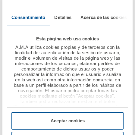
2016 un beneficio
Dentistas de Cádiz
antes de impuestos de
renuevan su convenio
Consentimiento
Detalles
Acerca de las cookies
20,3 millones de
de colaboración
euros
Ver noticia
Esta página web usa cookies
Ver noticia
A.M.A utiliza cookies propias y de terceros con la
finalidad de: autenticación de la sesión de usuario,
medir el volumen de visitas de la página web y las
interacciones de los usuarios, elaborar perfiles de
comportamiento de dichos usuarios y poder
personalizar la información que el usuario visualiza
en la web así como otra información comercial en
base a un perfil elaborado a partir de los hábitos de
navegación. El usuario podrá aceptar todas las
cookies mediante el botón "Aceptar cookies".
También podrá rechazarlas mediante el botón
12 mayo 2017
12 mayo 2017
"Rechazar", donde se rechazarán todas las cookies
menos las necesarias para permitir el acceso a los
El Colegio de
A.M.A. y el Colegio de
servicios de la web solicitados por el usuario, o
Aceptar cookies
Enfermería de Teruel
Ópticos-
configurarlas usando el botón “Personalizar".
firma una póliza
Optometristas de