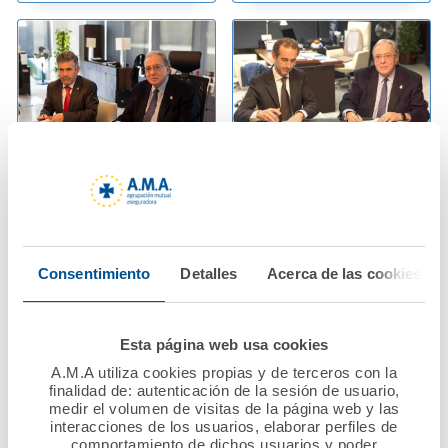
02 enero 2017
02 enero 2017
El Colegio de
El Colegio de
Veterinarios de
Odontólogos y
Cáceres firma su
Estomatólogos de la I
Consentimiento
Detalles
Acerca de las cookies
nueva póliza de
Región y A.M.A.
Responsabilidad Civil
renuevan su convenio
Profesional con A.M.A.
de colaboración
Esta página web usa cookies
A.M.A utiliza cookies propias y de terceros con la
Ver noticia
Ver noticia
finalidad de: autenticación de la sesión de usuario,
medir el volumen de visitas de la página web y las
interacciones de los usuarios, elaborar perfiles de
comportamiento de dichos usuarios y poder