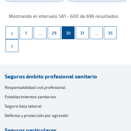
Mostrando el intervalo 581 - 600 de 696 resultados.
Página
Páginas intermedias Use TAB para desplazarse.
Página
Página
Página
Páginas intermed
Página
1
...
29
30
31
...
35
Seguros ámbito profesional sanitario
Responsabilidad civil profesional
Establecimientos sanitarios
Seguro baja laboral
Defensa y protección por agresión
Seguros particulares