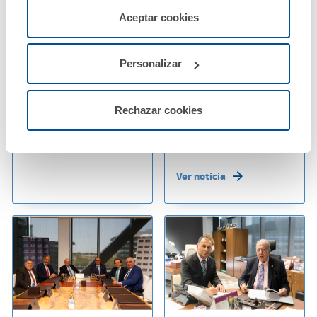
02 agosto 2019
22 julio 2019
servicios de la web solicitados por el usuario, o
Aceptar cookies
La Fundación A.M.A.
La clínica dental
configurarlas usando el botón “Personalizar".
convoca sus XVIII
solidaria para
Premios Científicos
inmigrantes de
Personalizar
Melilla, patrocinada
por la Fundación
Ver noticia
A.M.A., atiende a más
Rechazar cookies
de dos mil personas al
año
Ver noticia