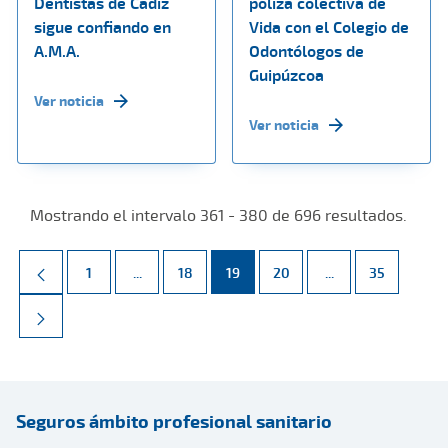
Dentistas de Cádiz
póliza colectiva de
sigue confiando en
Vida con el Colegio de
A.M.A.
Odontólogos de
Guipúzcoa
Ver noticia
Ver noticia
Mostrando el intervalo 361 - 380 de 696 resultados.
Página
Páginas intermedias Use TAB para desplazarse.
Página
Página
Página
Páginas intermed
Página
1
...
18
19
20
...
35
Seguros ámbito profesional sanitario