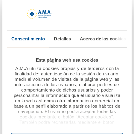
10 septiembre 2019
02 septiembre 2019
Masiva participación
Los podólogos de
en la VI Edición de los
Galicia siguen
Premios Mutualista
confiando su
Consentimiento
Detalles
Acerca de las cookies
Solidario convocados
Responsabilidad Civil
por la Fundación
a A.M.A.
A.M.A.
Esta página web usa cookies
Ver noticia
A.M.A utiliza cookies propias y de terceros con la
Ver noticia
finalidad de: autenticación de la sesión de usuario,
medir el volumen de visitas de la página web y las
interacciones de los usuarios, elaborar perfiles de
comportamiento de dichos usuarios y poder
personalizar la información que el usuario visualiza
en la web así como otra información comercial en
base a un perfil elaborado a partir de los hábitos de
navegación. El usuario podrá aceptar todas las
cookies mediante el botón "Aceptar cookies".
También podrá rechazarlas mediante el botón
"Rechazar", donde se rechazarán todas las cookies
menos las necesarias para permitir el acceso a los