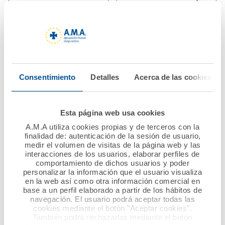
Talismán visita A.M.A.
de Raquel Murillo en
para informar de los
Canarias
avances del proyecto
“Ciencia con
Ver noticia
Capacidad”,
galardonado en los
Consentimiento
Detalles
Acerca de las cookies
Premios INESE por la
Fundación A.M.A.
Esta página web usa cookies
Ver noticia
A.M.A utiliza cookies propias y de terceros con la
finalidad de: autenticación de la sesión de usuario,
medir el volumen de visitas de la página web y las
interacciones de los usuarios, elaborar perfiles de
comportamiento de dichos usuarios y poder
personalizar la información que el usuario visualiza
en la web así como otra información comercial en
base a un perfil elaborado a partir de los hábitos de
navegación. El usuario podrá aceptar todas las
cookies mediante el botón "Aceptar cookies".
También podrá rechazarlas mediante el botón