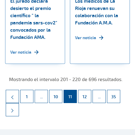
El jurado declara
Los médicos de La
desierto el premio
Rioja renuevan su
científico " la
colaboración con la
pandemia sars-cov2"
Fundación A.M.A.
convocados por la
Fundación AMA.
Ver noticia
Ver noticia
Mostrando el intervalo 201 - 220 de 696 resultados.
Página
Páginas intermedias Use TAB para desplazarse.
Página
Página
Página
Páginas intermed
Página
1
...
10
11
12
...
35