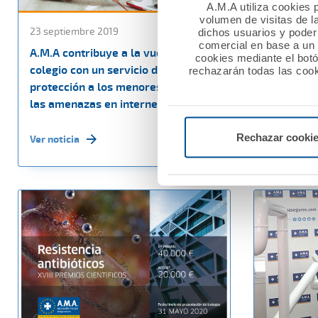
A.M.A utiliza cookies p
volumen de visitas de l
23 septiembre 2019
16 septiem
dichos usuarios y poder 
comercial en base a un p
A.M.A contribuye a la vuelta al
A.M.A. se 
cookies mediante el bot
colegio con un servicio de
mutualist
rechazarán todas las cook
protección a los menores frente a
fuertes ll
las amenazas en internet
Ver noticia
Rechazar cooki
Ver noticia