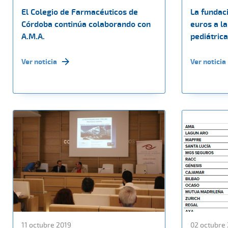
El Colegio de Farmacéuticos de
La fundac
Córdoba continúa colaborando con
euros a la
A.M.A.
pediátric
Ver noticia
Ver noticia
11 octubre 2019
02 octubre