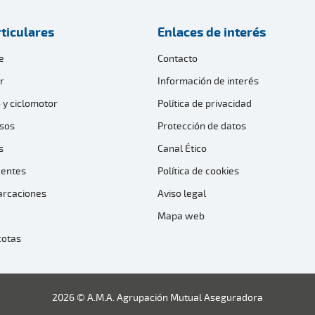
ticulares
Enlaces de interés
e
Contacto
r
Información de interés
 y ciclomotor
Política de privacidad
sos
Protección de datos
s
Canal Ético
dentes
Política de cookies
arcaciones
Aviso legal
Mapa web
cotas
2026 © A.M.A. Agrupación Mutual Aseguradora