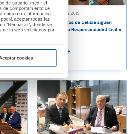
ión de usuario, medir el
les de comportamiento de
02 septiembre 2019
así como otra información
o podrá aceptar todas las
 VI
Los podólogos de Galicia siguen
tón "Rechazar", donde se
tualista
confiando su Responsabilidad Civil a
 de la web solicitados por
la
A.M.A.
Ver noticia
Aceptar cookies