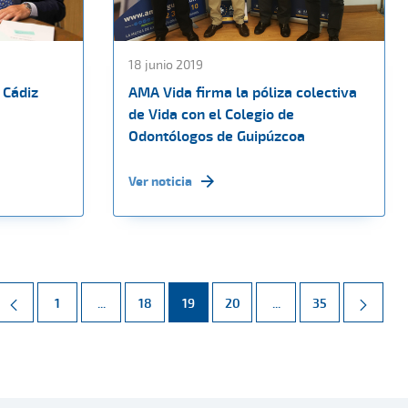
18 junio 2019
 Cádiz
AMA Vida firma la póliza colectiva
de Vida con el Colegio de
Odontólogos de Guipúzcoa
Ver noticia
Página
Páginas intermedias Use TAB para desplazarse.
Página
Página
Página
Páginas intermedias 
Página
1
...
18
19
20
...
35