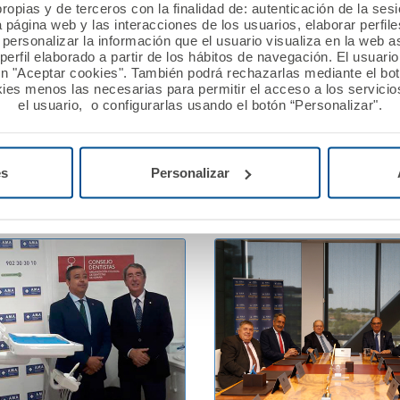
ropias y de terceros con la finalidad de: autenticación de la ses
a página web y las interacciones de los usuarios, elaborar perfi
bre 2019
10 septiembre 2019
personalizar la información que el usuario visualiza en la web 
erfil elaborado a partir de los hábitos de navegación. El usuari
pone al servicio de los
Masiva participación en la
ón "Aceptar cookies". También podrá rechazarlas mediante el bo
as afectados por las
Edición de los Premios Mu
ies menos las necesarias para permitir el acceso a los servicios
el usuario, o configurarlas usando el botón “Personalizar".
uvias e inundaciones
Solidario convocados por 
Fundación A.M.A.
es
Personalizar
Ver noticia