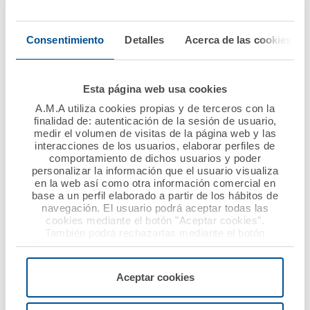
su colaboración con la
Enfermería de Málaga
Sociedad de la Lucha
renueva el convenio
Consentimiento
Detalles
Acerca de las cookies
contra el Cáncer y el
de colaboración con la
Hospital SOLCA de
Fundación A.M.A.
Guayaquil
Esta página web usa cookies
Ver noticia
A.M.A utiliza cookies propias y de terceros con la
Ver noticia
finalidad de: autenticación de la sesión de usuario,
medir el volumen de visitas de la página web y las
interacciones de los usuarios, elaborar perfiles de
comportamiento de dichos usuarios y poder
personalizar la información que el usuario visualiza
en la web así como otra información comercial en
base a un perfil elaborado a partir de los hábitos de
navegación. El usuario podrá aceptar todas las
cookies mediante el botón "Aceptar cookies".
También podrá rechazarlas mediante el botón
"Rechazar", donde se rechazarán todas las cookies
menos las necesarias para permitir el acceso a los
18 marzo 2019
18 marzo 2019
servicios de la web solicitados por el usuario, o
Aceptar cookies
A.M.A. y el Colegio de
A.M.A. asegura el
configurarlas usando el botón “Personalizar".
Enfermería de Lleida
respaldo y la