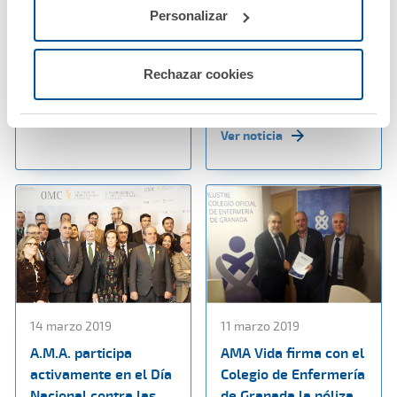
renuevan su convenio
tranquilidad de los
Personalizar
de colaboración
profesionales
sanitarios de los
centros médicos
Ver noticia
Rechazar cookies
APROFE de Ecuador
Ver noticia
14 marzo 2019
11 marzo 2019
A.M.A. participa
AMA Vida firma con el
activamente en el Día
Colegio de Enfermería
Nacional contra las
de Granada la póliza