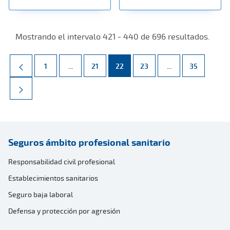
Mostrando el intervalo 421 - 440 de 696 resultados.
Página
Páginas intermedias Use TAB para desplazarse.
Página
Página
Página
Páginas intermed
Página
1
...
21
22
23
...
35
Seguros ámbito profesional sanitario
Responsabilidad civil profesional
Establecimientos sanitarios
Seguro baja laboral
Defensa y protección por agresión