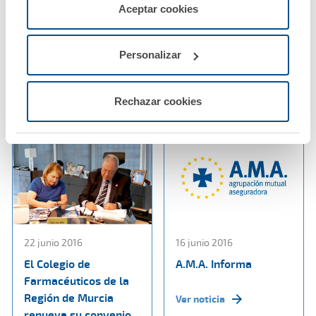
servicios de la web solicitados por el usuario, o
A.M.A. y el Colegio de
A.M.A. y el Colegio de
Aceptar cookies
configurarlas usando el botón “Personalizar".
Médicos de Badajoz
Médicos de Teruel
renuevan su convenio
renuevan su convenio
de colaboración
de colaboración
Personalizar
Ver noticia
Ver noticia
Rechazar cookies
22 junio 2016
16 junio 2016
El Colegio de
A.M.A. Informa
Farmacéuticos de la
Región de Murcia
Ver noticia
renueva su convenio