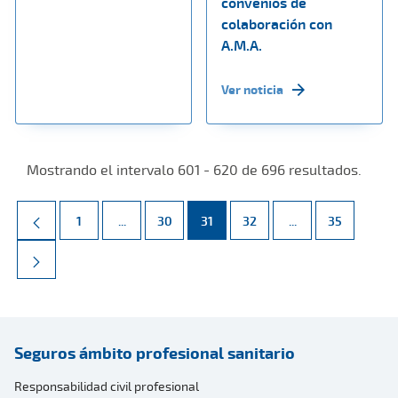
convenios de
colaboración con
A.M.A.
Ver noticia
Mostrando el intervalo 601 - 620 de 696 resultados.
Página
Páginas intermedias Use TAB para desplazarse.
Página
Página
Página
Páginas intermed
Página
1
...
30
31
32
...
35
Seguros ámbito profesional sanitario
Responsabilidad civil profesional