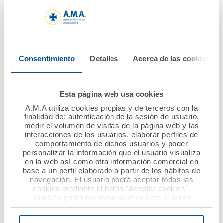
16 septiembre 2016
29 julio 2016
A.M.A. potencia la
El Colegio de Médicos
comunicación con el
de Álava y A.M.A.
mutualista para
renuevan su convenio
Consentimiento
Detalles
Acerca de las cookies
tramitar los partes de
de colaboración
lunas
Ver noticia
Esta página web usa cookies
Ver noticia
A.M.A utiliza cookies propias y de terceros con la
finalidad de: autenticación de la sesión de usuario,
medir el volumen de visitas de la página web y las
interacciones de los usuarios, elaborar perfiles de
comportamiento de dichos usuarios y poder
personalizar la información que el usuario visualiza
en la web así como otra información comercial en
base a un perfil elaborado a partir de los hábitos de
navegación. El usuario podrá aceptar todas las
cookies mediante el botón "Aceptar cookies".
También podrá rechazarlas mediante el botón
"Rechazar", donde se rechazarán todas las cookies
29 julio 2016
24 junio 2016
menos las necesarias para permitir el acceso a los