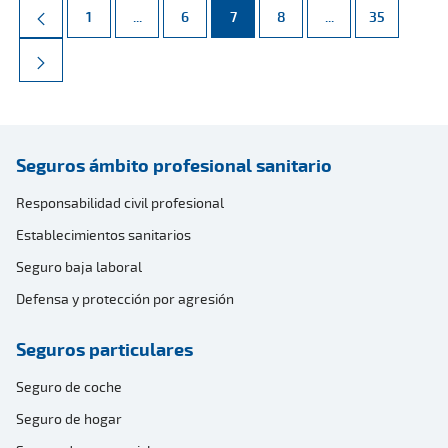
Página
Páginas intermedias Use TAB para desplazarse.
Página
Página
Página
Páginas intermed
Página
1
...
6
7
8
...
35
Seguros ámbito profesional sanitario
Responsabilidad civil profesional
Establecimientos sanitarios
Seguro baja laboral
Defensa y protección por agresión
Seguros particulares
Seguro de coche
Seguro de hogar