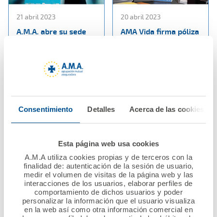
21 abril 2023
20 abril 2023
A.M.A. abre su sede
AMA Vida firma póliza
para conmemorar
colectiva de vida con
junto con el CGCOM y
el Colegio de
Diario Médico un siglo
Enfermería de la
comprometidos con la
Región de Murcia
sociedad y los
médicos
Ver noticia
Consentimiento
Detalles
Acerca de las cookies
Ver noticia
Esta página web usa cookies
A.M.A utiliza cookies propias y de terceros con la
finalidad de: autenticación de la sesión de usuario,
medir el volumen de visitas de la página web y las
interacciones de los usuarios, elaborar perfiles de
comportamiento de dichos usuarios y poder
personalizar la información que el usuario visualiza
en la web así como otra información comercial en