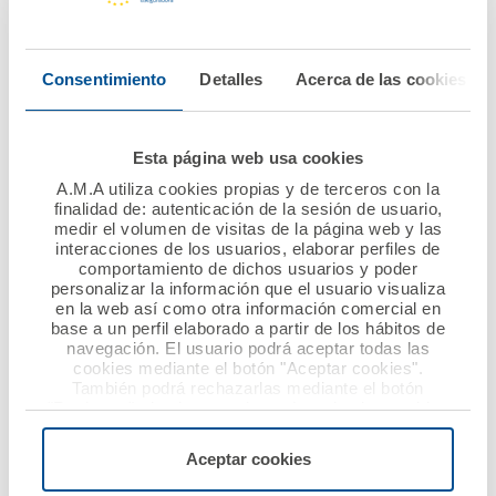
Navarra renuevan su
Fundación A.M.A.
convenio de
llevan la ayuda
colaboración
alimentaria a 247
Consentimiento
Detalles
Acerca de las cookies
niños de familias en
riesgo
Ver noticia
socioeconómico
Esta página web usa cookies
A.M.A utiliza cookies propias y de terceros con la
Ver noticia
finalidad de: autenticación de la sesión de usuario,
medir el volumen de visitas de la página web y las
interacciones de los usuarios, elaborar perfiles de
comportamiento de dichos usuarios y poder
personalizar la información que el usuario visualiza
en la web así como otra información comercial en
base a un perfil elaborado a partir de los hábitos de
navegación. El usuario podrá aceptar todas las
cookies mediante el botón "Aceptar cookies".
También podrá rechazarlas mediante el botón
"Rechazar", donde se rechazarán todas las cookies
menos las necesarias para permitir el acceso a los
09 julio 2015
02 julio 2015
servicios de la web solicitados por el usuario, o
Aceptar cookies
configurarlas usando el botón “Personalizar".
A.M.A. y el Colegio de
A.M.A. añade a su