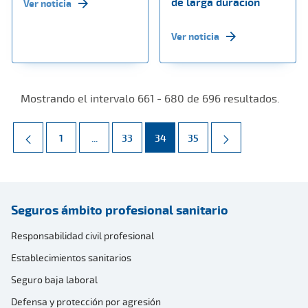
de larga duración
Ver noticia
Ver noticia
Mostrando el intervalo 661 - 680 de 696 resultados.
Página
Páginas intermedias Use TAB para desplazarse.
Página
Página
Página
1
...
33
34
35
Seguros ámbito profesional sanitario
Responsabilidad civil profesional
Establecimientos sanitarios
Seguro baja laboral
Defensa y protección por agresión