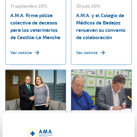
11 septiembre 2015
30 julio 2015
A.M.A. firma póliza
A.M.A. y el Colegio de
colectiva de decesos
Médicos de Badajoz
para los veterinarios
renuevan su convenio
de Castilla-La Mancha
de colaboración
Ver noticia
Ver noticia
15 julio 2015
13 julio 2015
A.M.A. y el Colegio de
El Ayuntamiento de
Farmacéuticos de
Pontevedra y la