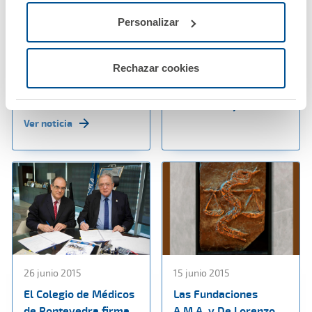
Enfermería de
seguro de Decesos
Granada renuevan su
servicios de
Personalizar
convenio de
testamento online,
colaboración |
testamento vital y
Rechazar cookies
Agrupación Mutual
gestión de vida digital
Aseguradora
Ver noticia
Ver noticia
26 junio 2015
15 junio 2015
El Colegio de Médicos
Las Fundaciones
de Pontevedra firma
A.M.A. y De Lorenzo