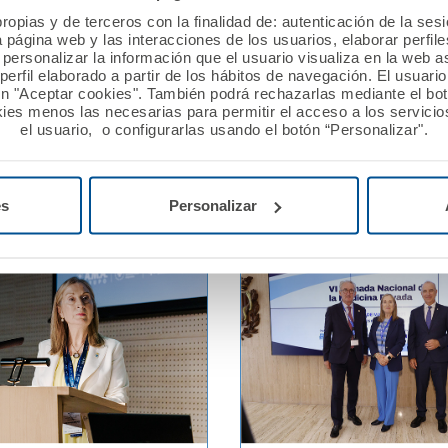
25
02 julio 2025
ropias y de terceros con la finalidad de: autenticación de la ses
a página web y las interacciones de los usuarios, elaborar perfi
guros presenta una nueva
El Patronato de la Fundac
personalizar la información que el usuario visualiza en la web 
ra de seguros del hogar
aprueba por unanimidad l
erfil elaborado a partir de los hábitos de navegación. El usuari
ón "Aceptar cookies". También podrá rechazarlas mediante el bo
sionales sanitarios y sus
cuentas anuales de 2024.
ies menos las necesarias para permitir el acceso a los servicios
s
el usuario, o configurarlas usando el botón “Personalizar".
Ver noticia
es
Personalizar