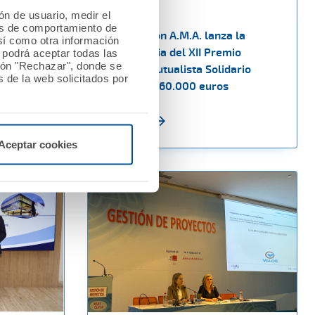
13 junio 2025
ión de usuario, medir el
les de comportamiento de
ión A.M.A.
La Fundación A.M.A. lanza la
así como otra información
as
convocatoria del XII Premio
o podrá aceptar todas las
tón "Rechazar", donde se
Nacional Mutualista Solidario
 de la web solicitados por
dotado con 60.000 euros
Ver noticia
Aceptar cookies