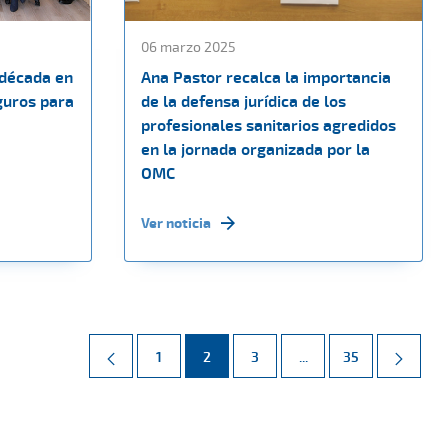
06 marzo 2025
 década en
Ana Pastor recalca la importancia
guros para
de la defensa jurídica de los
profesionales sanitarios agredidos
en la jornada organizada por la
OMC
Ver noticia
Página
Página
Página
Páginas intermedias 
Página
1
2
3
...
35