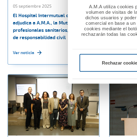
05 septiembre 2025
09 julio 20
A.M.A utiliza cookies p
volumen de visitas de l
El Hospital Intermutual de Levante
A.M.A. Se
dichos usuarios y poder 
adjudica a A.M.A., la Mutua de los
calculado
comercial en base a un p
cookies mediante el bot
profesionales sanitarios, su seguro
para profe
rechazarán todas las cook
de responsabilidad civil
familiare
Ver noticia
Ver noticia
Rechazar cooki