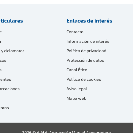
ticulares
Enlaces de interés
e
Contacto
r
Información de interés
 y ciclomotor
Política de privacidad
sos
Protección de datos
s
Canal Ético
dentes
Política de cookies
arcaciones
Aviso legal
Mapa web
cotas
2026 © A.M.A. Agrupación Mutual Aseguradora