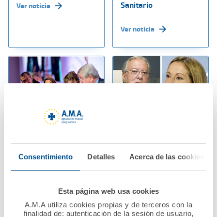
Sanitario
Ver noticia
Ver noticia
07 noviembre 2024
06 noviembre 2024
La inteligencia
A.M.A. Grupo dona
Consentimiento
Detalles
Acerca de las cookies
artificial, a debate en
700.000 euros para
la Mesa moderada
ayudar a los
por Raquel Murillo,
profesionales
Esta página web usa cookies
Directora General de
sanitarios afectados
A.M.A. en el Congreso
por la DANA
A.M.A utiliza cookies propias y de terceros con la
finalidad de: autenticación de la sesión de usuario,