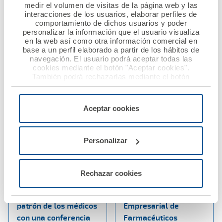
Nacional de Derecho
medir el volumen de visitas de la página web y las
Sanitario
Ver noticia
interacciones de los usuarios, elaborar perfiles de
comportamiento de dichos usuarios y poder
personalizar la información que el usuario visualiza
Ver noticia
en la web así como otra información comercial en
base a un perfil elaborado a partir de los hábitos de
navegación. El usuario podrá aceptar todas las
cookies mediante el botón "Aceptar cookies".
También podrá rechazarlas mediante el botón
"Rechazar", donde se rechazarán todas las cookies
menos las necesarias para permitir el acceso a los
servicios de la web solicitados por el usuario, o
Aceptar cookies
configurarlas usando el botón “Personalizar".
Personalizar
18 octubre 2024
15 octubre 2024
Ana Pastor
Ana Pastor inaugura
protagoniza en
la Jornada FEFE One
Rechazar cookies
Huelva los actos de
Day que organiza la
celebración del
Federación
patrón de los médicos
Empresarial de
con una conferencia
Farmacéuticos