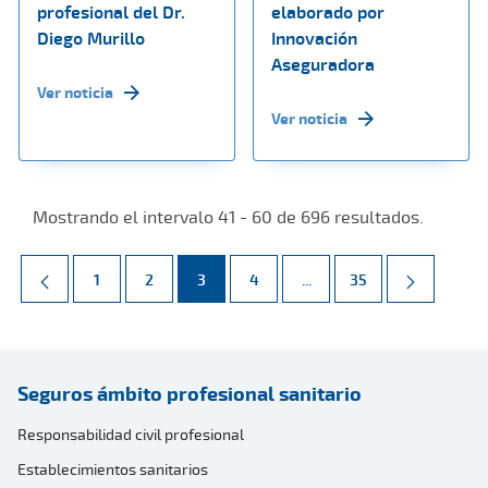
profesional del Dr.
elaborado por
Diego Murillo
Innovación
Aseguradora
Ver noticia
Ver noticia
Mostrando el intervalo 41 - 60 de 696 resultados.
Página
Página
Página
Página
Páginas intermedias Use 
Página
1
2
3
4
...
35
Seguros ámbito profesional sanitario
Responsabilidad civil profesional
Establecimientos sanitarios