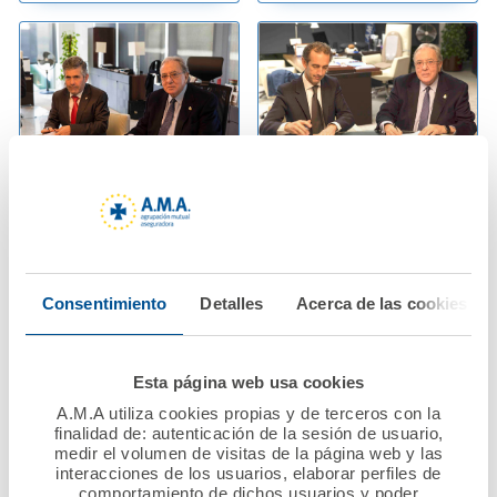
02 enero 2017
02 enero 2017
El Colegio de
El Colegio de
Veterinarios de
Odontólogos y
Cáceres firma su
Estomatólogos de la I
Consentimiento
Detalles
Acerca de las cookies
nueva póliza de
Región y A.M.A.
Responsabilidad Civil
renuevan su convenio
Profesional con A.M.A.
de colaboración
Esta página web usa cookies
A.M.A utiliza cookies propias y de terceros con la
Ver noticia
Ver noticia
finalidad de: autenticación de la sesión de usuario,
medir el volumen de visitas de la página web y las
interacciones de los usuarios, elaborar perfiles de
comportamiento de dichos usuarios y poder