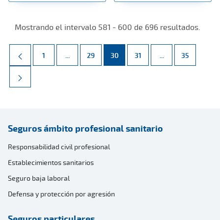
Mostrando el intervalo 581 - 600 de 696 resultados.
Página
Páginas intermedias Use TAB para desplazarse.
Página
Página
Página
Páginas intermed
Página
1
...
29
30
31
...
35
Seguros ámbito profesional sanitario
Responsabilidad civil profesional
Establecimientos sanitarios
Seguro baja laboral
Defensa y protección por agresión
Seguros particulares