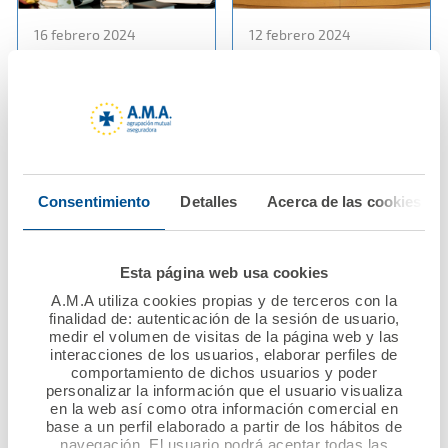
16 febrero 2024
12 febrero 2024
La Fundación A.M.A. y
El Dr. Diego Murillo
el Colegio Oficial de
preside el acto de
Farmacéuticos de
entrega de los X
Castellón renuevan su
Premios Nacional
convenio de
Mutualista Solidario
colaboración
convocados por la
Consentimiento
Detalles
Acerca de las cookies
Fundación A.M.A. que
otorgan 60.000 euros
Ver noticia
a proyectos solidarios
Esta página web usa cookies
A.M.A utiliza cookies propias y de terceros con la
Ver noticia
finalidad de: autenticación de la sesión de usuario,
medir el volumen de visitas de la página web y las
interacciones de los usuarios, elaborar perfiles de
comportamiento de dichos usuarios y poder
personalizar la información que el usuario visualiza
en la web así como otra información comercial en
base a un perfil elaborado a partir de los hábitos de
navegación. El usuario podrá aceptar todas las