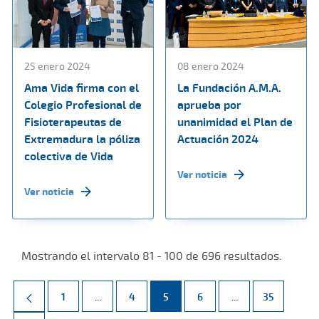
25 enero 2024
08 enero 2024
Ama Vida firma con el
La Fundación A.M.A.
Colegio Profesional de
aprueba por
Fisioterapeutas de
unanimidad el Plan de
Extremadura la póliza
Actuación 2024
colectiva de Vida
Ver noticia
Ver noticia
Mostrando el intervalo 81 - 100 de 696 resultados.
Página
Páginas intermedias Use TAB para desplazarse.
Página
Página
Página
Páginas intermed
Página
1
...
4
5
6
...
35