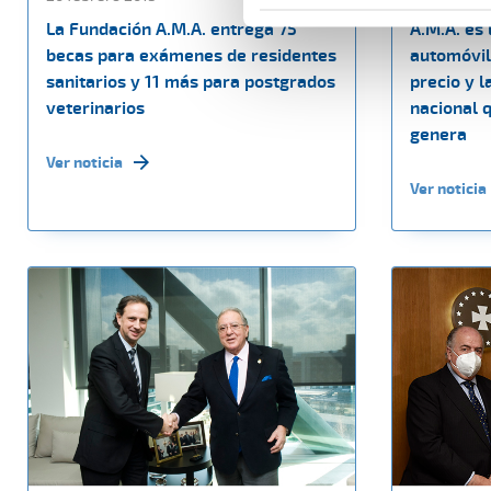
La Fundación A.M.A. entrega 75
A.M.A. es 
becas para exámenes de residentes
automóvil
sanitarios y 11 más para postgrados
precio y 
veterinarios
nacional 
genera
Ver noticia
Ver noticia