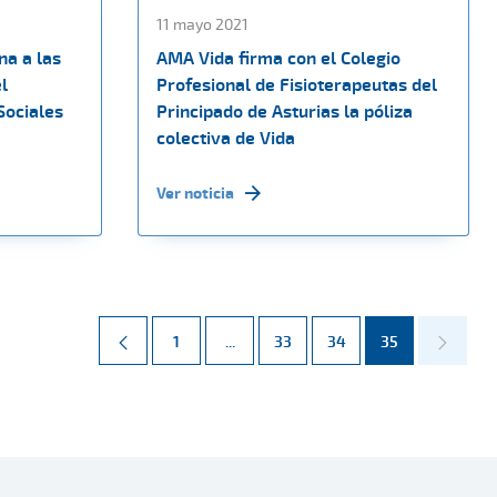
11 mayo 2021
na a las
AMA Vida firma con el Colegio
l
Profesional de Fisioterapeutas del
ociales
Principado de Asturias la póliza
colectiva de Vida
Ver noticia
Página
Páginas intermedias Use TAB para d
Página
Página
Página
1
...
33
34
35