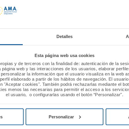
guros denuncia la
El Colegio de Podólogos d
ión de su app para
Andalucía renueva la póli
con A.M.A.
Ver noticia
Detalles
A
Esta página web usa cookies
ropias y de terceros con la finalidad de: autenticación de la ses
a página web y las interacciones de los usuarios, elaborar perfi
personalizar la información que el usuario visualiza en la web 
erfil elaborado a partir de los hábitos de navegación. El usuari
ón "Aceptar cookies". También podrá rechazarlas mediante el bo
ies menos las necesarias para permitir el acceso a los servicios
el usuario, o configurarlas usando el botón “Personalizar".
es
Personalizar
2015
13 febrero 2015