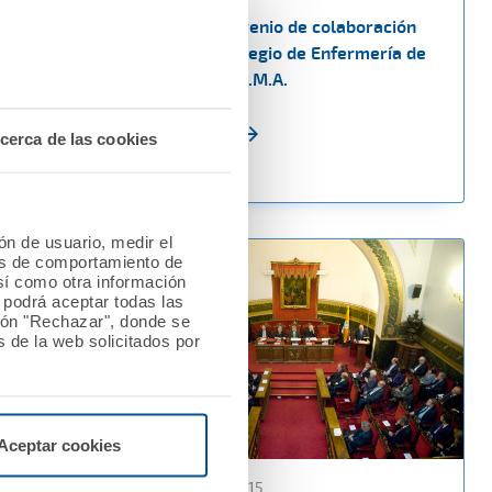
e
Nuevo convenio de colaboración
za de RCP
entre el Colegio de Enfermería de
Badajoz y A.M.A.
Ver noticia
cerca de las cookies
ión de usuario, medir el
les de comportamiento de
así como otra información
o podrá aceptar todas las
tón "Rechazar", donde se
 de la web solicitados por
Aceptar cookies
13 febrero 2015