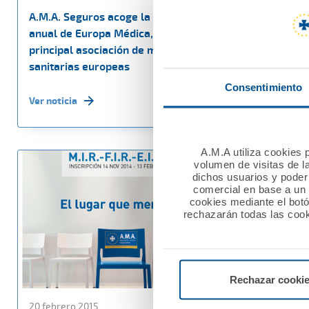
A.M.A. Seguros acoge la asamblea
A.M.A. Se
anual de Europa Médica, la
suplantac
principal asociación de mutuas
móviles
sanitarias europeas
Ver noticia
Consentimiento
Ver noticia
A.M.A utiliza cookies p
volumen de visitas de l
dichos usuarios y poder 
comercial en base a un p
cookies mediante el bot
rechazarán todas las cook
Rechazar cooki
20 febrero 2015
17 febrero 