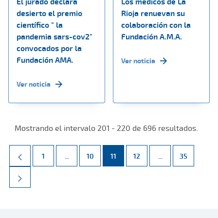
El jurado declara
Los médicos de La
desierto el premio
Rioja renuevan su
científico " la
colaboración con la
pandemia sars-cov2"
Fundación A.M.A.
convocados por la
Fundación AMA.
Ver noticia
Ver noticia
Mostrando el intervalo 201 - 220 de 696 resultados.
Página
Páginas intermedias Use TAB para desplazarse.
Página
Página
Página
Páginas intermed
Página
1
...
10
11
12
...
35