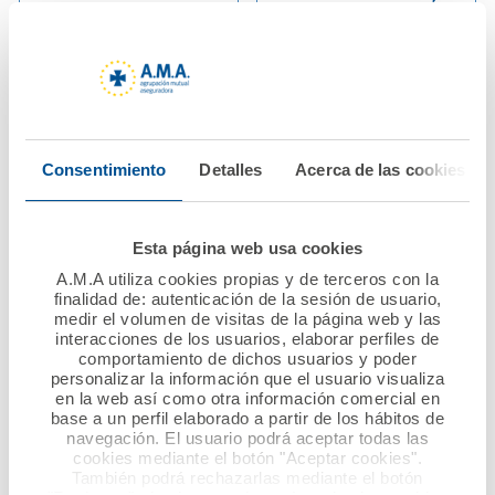
Talismán visita A.M.A.
de Raquel Murillo en
para informar de los
Canarias
avances del proyecto
“Ciencia con
Ver noticia
Capacidad”,
galardonado en los
Consentimiento
Detalles
Acerca de las cookies
Premios INESE por la
Fundación A.M.A.
Esta página web usa cookies
Ver noticia
A.M.A utiliza cookies propias y de terceros con la
finalidad de: autenticación de la sesión de usuario,
medir el volumen de visitas de la página web y las
interacciones de los usuarios, elaborar perfiles de
comportamiento de dichos usuarios y poder
personalizar la información que el usuario visualiza
en la web así como otra información comercial en
base a un perfil elaborado a partir de los hábitos de
navegación. El usuario podrá aceptar todas las
cookies mediante el botón "Aceptar cookies".
También podrá rechazarlas mediante el botón