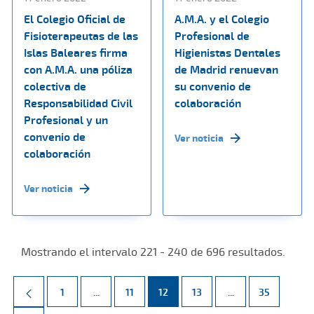
El Colegio Oficial de
A.M.A. y el Colegio
Fisioterapeutas de las
Profesional de
Islas Baleares firma
Higienistas Dentales
con A.M.A. una póliza
de Madrid renuevan
colectiva de
su convenio de
Responsabilidad Civil
colaboración
Profesional y un
convenio de
Ver noticia
colaboración
Ver noticia
Mostrando el intervalo 221 - 240 de 696 resultados.
Página
Páginas intermedias Use TAB para desplazarse.
Página
Página
Página
Páginas intermed
Página
1
...
11
12
13
...
35