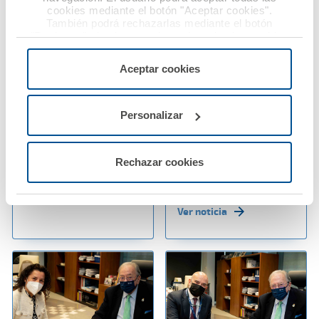
cookies mediante el botón "Aceptar cookies".
También podrá rechazarlas mediante el botón
"Rechazar", donde se rechazarán todas las cookies
menos las necesarias para permitir el acceso a los
servicios de la web solicitados por el usuario, o
24 enero 2022
24 enero 2022
Aceptar cookies
configurarlas usando el botón “Personalizar".
Los médicos sorianos
A.M.A. amplía las
renuevan su convenio
prestaciones de su
Personalizar
de colaboración con
App con el servicio de
A.M.A.
autocita para la
reparación de la luna
Rechazar cookies
del vehículo
Ver noticia
Ver noticia