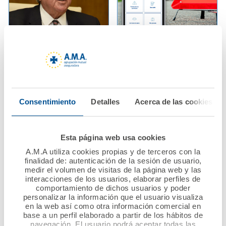
08 febrero 2022
03 febrero 2022
AMA Vida firma
A.M.A. incluye en su
pólizas colectivas de
App el servicio de
Vida con los Colegios
solicitud de asistencia
de Enfermería de
en carretera para el
Consentimiento
Detalles
Acerca de las cookies
Lleida y Girona y con
seguro de Autos
el Colegio de
Protésicos Dentales
Ver noticia
Esta página web usa cookies
de Andalucía
A.M.A utiliza cookies propias y de terceros con la
finalidad de: autenticación de la sesión de usuario,
Ver noticia
medir el volumen de visitas de la página web y las
interacciones de los usuarios, elaborar perfiles de
comportamiento de dichos usuarios y poder
personalizar la información que el usuario visualiza
en la web así como otra información comercial en
base a un perfil elaborado a partir de los hábitos de
navegación. El usuario podrá aceptar todas las