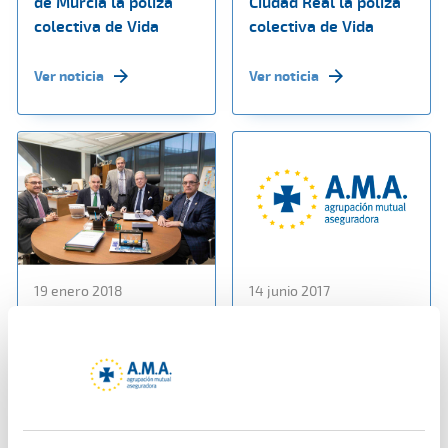
de Murcia la póliza
Ciudad Real la póliza
colectiva de Vida
colectiva de Vida
Ver noticia
Ver noticia
19 enero 2018
14 junio 2017
AMA Vida firma con el
Entrevista a D. Diego
Colegio de
Murillo en Radio
Veterinarios de
Pontevedra
Pontevedra una póliza
colectiva de Vida
Ver noticia