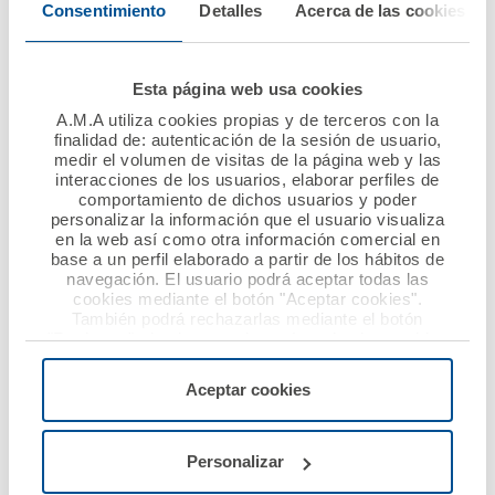
Consentimiento
Detalles
Acerca de las cookies
Ver noticia
Esta página web usa cookies
A.M.A utiliza cookies propias y de terceros con la
finalidad de: autenticación de la sesión de usuario,
medir el volumen de visitas de la página web y las
interacciones de los usuarios, elaborar perfiles de
comportamiento de dichos usuarios y poder
personalizar la información que el usuario visualiza
en la web así como otra información comercial en
16 enero 2018
11 enero 2018
base a un perfil elaborado a partir de los hábitos de
navegación. El usuario podrá aceptar todas las
A.M.A. se sitúa en el
A.M.A., la Mutua de
cookies mediante el botón "Aceptar cookies".
top ten de las
los Profesionales
También podrá rechazarlas mediante el botón
"Rechazar", donde se rechazarán todas las cookies
aseguradoras por su
Sanitarios, firma una
menos las necesarias para permitir el acceso a los
presencia online
nueva póliza de RCP
servicios de la web solicitados por el usuario, o
Aceptar cookies
con el Colegio de
configurarlas usando el botón “Personalizar".
Farmacéuticos de
Ver noticia
Sevilla
Personalizar