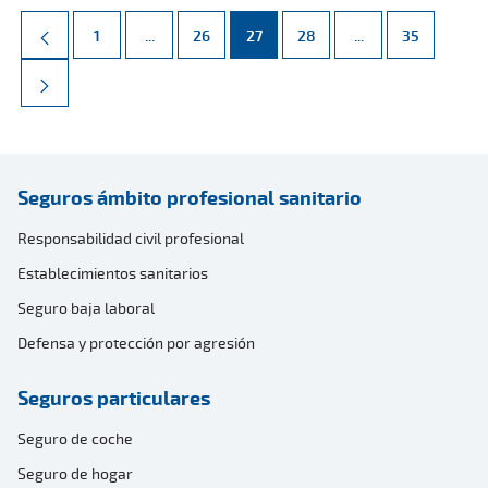
Página
Páginas intermedias Use TAB para desplazarse.
Página
Página
Página
Páginas intermed
Página
1
...
26
27
28
...
35
Seguros ámbito profesional sanitario
Responsabilidad civil profesional
Establecimientos sanitarios
Seguro baja laboral
Defensa y protección por agresión
Seguros particulares
Seguro de coche
Seguro de hogar