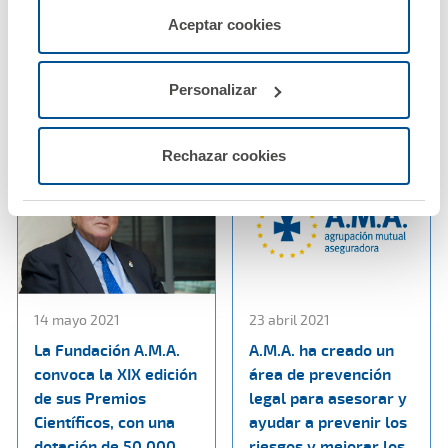
beneficio un 28%
colaboración entre el
servicios de la web solicitados por el usuario, o
Aceptar cookies
hasta superar los 12
Colegio de Enfermería
configurarlas usando el botón “Personalizar".
millones de euros
de Teruel y A.M.A.
Personalizar
Ver noticia
Ver noticia
Rechazar cookies
14 mayo 2021
23 abril 2021
La Fundación A.M.A.
A.M.A. ha creado un
convoca la XIX edición
área de prevención
de sus Premios
legal para asesorar y
Científicos, con una
ayudar a prevenir los
dotación de 50.000
riesgos y mejorar los