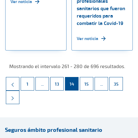
profesionales
Ver noticia
sanitarios que fueron
requeridos para
combatir la Covid-19
Ver noticia
Mostrando el intervalo 261 - 280 de 696 resultados.
Página
Páginas intermedias Use TAB para desplazarse.
Página
Página
Página
Páginas intermed
Página
1
...
13
14
15
...
35
Seguros ámbito profesional sanitario