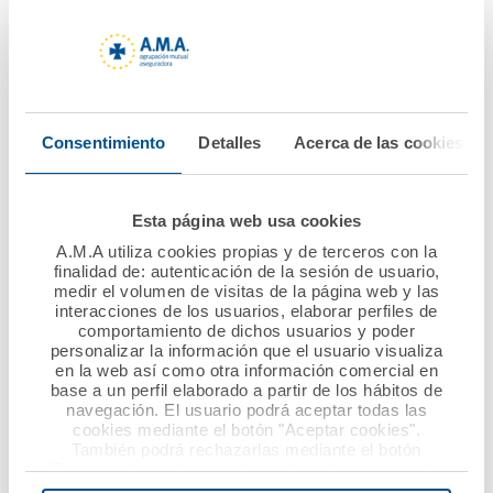
Nuevo convenio de
Atrás La Fundación
colaboración entre
A.M.A. lanza la VIII
A.M.A. y el Colegio de
edición del Premio
Enfermería de
Nacional Mutualista
Gipuzkoa
Solidario dotado con
Consentimiento
Detalles
Acerca de las cookies
60.000 euros
Ver noticia
Ver noticia
Esta página web usa cookies
A.M.A utiliza cookies propias y de terceros con la
finalidad de: autenticación de la sesión de usuario,
medir el volumen de visitas de la página web y las
interacciones de los usuarios, elaborar perfiles de
comportamiento de dichos usuarios y poder
personalizar la información que el usuario visualiza
en la web así como otra información comercial en
base a un perfil elaborado a partir de los hábitos de
navegación. El usuario podrá aceptar todas las
cookies mediante el botón "Aceptar cookies".
28 mayo 2021
18 mayo 2021
También podrá rechazarlas mediante el botón
"Rechazar", donde se rechazarán todas las cookies
A.M.A. aumenta su
Acuerdo de
menos las necesarias para permitir el acceso a los