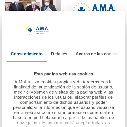
02 diciembre 2020
29 noviembre 2020
AMA Vida firma con el
La Fundación A.M.A.
Colegio de Médicos de
convoca 124 becas
Consentimiento
Detalles
Acerca de las cookies
Huelva la póliza
para realizar estudios
colectiva de Vida
de posgrado de
profesionales
Esta página web usa cookies
sanitarios
Ver noticia
A.M.A utiliza cookies propias y de terceros con la
finalidad de: autenticación de la sesión de usuario,
medir el volumen de visitas de la página web y las
Ver noticia
interacciones de los usuarios, elaborar perfiles de
comportamiento de dichos usuarios y poder
personalizar la información que el usuario visualiza
en la web así como otra información comercial en
base a un perfil elaborado a partir de los hábitos de
navegación. El usuario podrá aceptar todas las