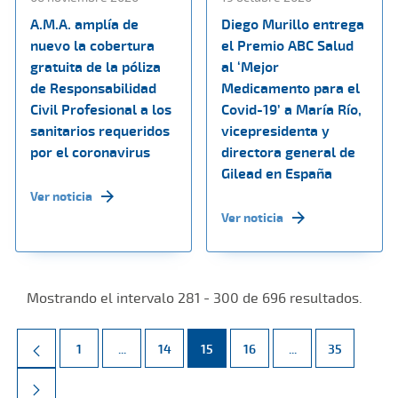
A.M.A. amplía de
Diego Murillo entrega
nuevo la cobertura
el Premio ABC Salud
gratuita de la póliza
al ‘Mejor
de Responsabilidad
Medicamento para el
Civil Profesional a los
Covid-19’ a María Río,
sanitarios requeridos
vicepresidenta y
por el coronavirus
directora general de
Gilead en España
Ver noticia
Ver noticia
Mostrando el intervalo 281 - 300 de 696 resultados.
Página
Páginas intermedias Use TAB para desplazarse.
Página
Página
Página
Páginas intermed
Página
1
...
14
15
16
...
35