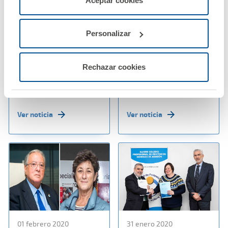
Aceptar cookies
configurarlas usando el botón “Personalizar".
03 febrero 2020
03 febrero 2020
La póliza de
A.M.A. ofrece el
Personalizar
Responsabilidad Civil
Seguro multirriesgo
Profesional de A.M.A.
más completo para
cubrirá a los
Farmacias y
Rechazar cookies
fisioterapeutas de
Establecimientos
Murcia
Sanitarios
Ver noticia
Ver noticia
01 febrero 2020
31 enero 2020