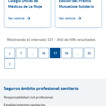
Colegio Oficial de
Edición del Premio
Médicos de La Rioja
Mutualista Solidario
Ver noticia
Ver noticia
Mostrando el intervalo 321 - 340 de 696 resultados.
Página
Páginas intermedias Use TAB para desplazarse.
Página
Página
Página
Páginas intermed
Página
1
...
16
17
18
...
35
Seguros ámbito profesional sanitario
Responsabilidad civil profesional
Establecimientos sanitarios