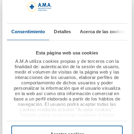
13 febrero 2020
06 febrero 2020
Charla de A.M.A. en el
AMA Vida firma la
Consentimiento
Detalles
Acerca de las cookies
CPIFP AYNADAMAR EN
póliza colectiva de
GRANADA
Vida con el Colegio de
Ópticos-
Esta página web usa cookies
Optometristas de
Ver noticia
A.M.A utiliza cookies propias y de terceros con la
Murcia
finalidad de: autenticación de la sesión de usuario,
medir el volumen de visitas de la página web y las
Ver noticia
interacciones de los usuarios, elaborar perfiles de
comportamiento de dichos usuarios y poder
personalizar la información que el usuario visualiza
en la web así como otra información comercial en
base a un perfil elaborado a partir de los hábitos de
navegación. El usuario podrá aceptar todas las
cookies mediante el botón "Aceptar cookies".
También podrá rechazarlas mediante el botón
"Rechazar", donde se rechazarán todas las cookies
menos las necesarias para permitir el acceso a los
servicios de la web solicitados por el usuario, o