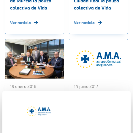
de Murcia la póliza
Ciudad Real la póliza
colectiva de Vida
colectiva de Vida
Ver noticia
Ver noticia
19 enero 2018
14 junio 2017
AMA Vida firma con el
Entrevista a D. Diego
Colegio de
Murillo en Radio
Veterinarios de
Pontevedra
Pontevedra una póliza
colectiva de Vida
Ver noticia