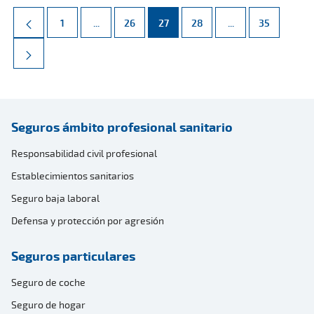
Página
Páginas intermedias Use TAB para desplazarse.
Página
Página
Página
Páginas intermed
Página
1
...
26
27
28
...
35
Seguros ámbito profesional sanitario
Responsabilidad civil profesional
Establecimientos sanitarios
Seguro baja laboral
Defensa y protección por agresión
Seguros particulares
Seguro de coche
Seguro de hogar