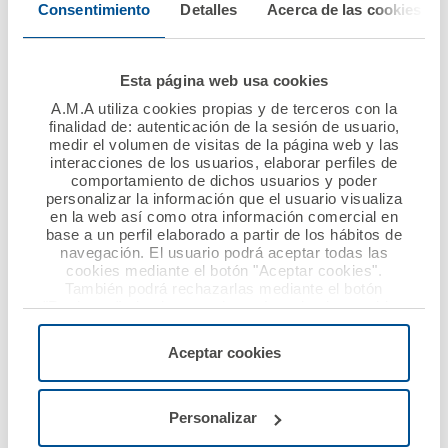
Consentimiento
Detalles
Acerca de las cookies
Ver noticia
Esta página web usa cookies
A.M.A utiliza cookies propias y de terceros con la
finalidad de: autenticación de la sesión de usuario,
medir el volumen de visitas de la página web y las
interacciones de los usuarios, elaborar perfiles de
comportamiento de dichos usuarios y poder
personalizar la información que el usuario visualiza
en la web así como otra información comercial en
16 enero 2018
11 enero 2018
base a un perfil elaborado a partir de los hábitos de
navegación. El usuario podrá aceptar todas las
A.M.A. se sitúa en el
A.M.A., la Mutua de
cookies mediante el botón "Aceptar cookies".
top ten de las
los Profesionales
También podrá rechazarlas mediante el botón
"Rechazar", donde se rechazarán todas las cookies
aseguradoras por su
Sanitarios, firma una
menos las necesarias para permitir el acceso a los
presencia online
nueva póliza de RCP
servicios de la web solicitados por el usuario, o
Aceptar cookies
con el Colegio de
configurarlas usando el botón “Personalizar".
Farmacéuticos de
Ver noticia
Sevilla
Personalizar