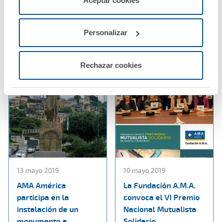
Aceptar cookies
XXVI congreso
alumnos del Máster
configurarlas usando el botón “Personalizar".
Nacional de Medicina
de Derecho Sanitario
General y de Familia
de la Universidad San
Personalizar
Pablo-CEU
Ver noticia
Ver noticia
Rechazar cookies
13 mayo 2019
10 mayo 2019
AMA América
La Fundación A.M.A.
participa en la
convoca el VI Premio
instalación de un
Nacional Mutualista
monumento a
Solidario