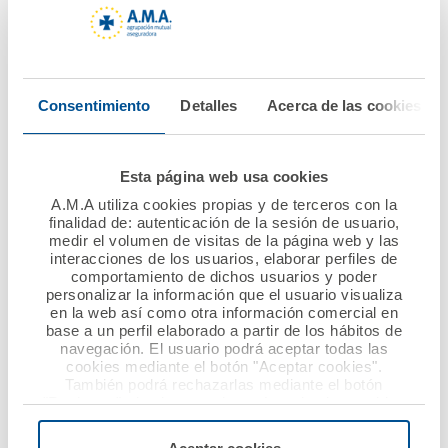
excelencia en los
el Colegio de
seguros de Autos,
Veterinarios de
Hogar y
Sevilla
Establecimientos
Consentimiento
Detalles
Acerca de las cookies
Sanitarios y
Ver noticia
Farmacéuticos
Esta página web usa cookies
Ver noticia
A.M.A utiliza cookies propias y de terceros con la
finalidad de: autenticación de la sesión de usuario,
medir el volumen de visitas de la página web y las
interacciones de los usuarios, elaborar perfiles de
comportamiento de dichos usuarios y poder
personalizar la información que el usuario visualiza
en la web así como otra información comercial en
base a un perfil elaborado a partir de los hábitos de
navegación. El usuario podrá aceptar todas las
cookies mediante el botón "Aceptar cookies".
También podrá rechazarlas mediante el botón
20 mayo 2019
20 mayo 2019
"Rechazar", donde se rechazarán todas las cookies
menos las necesarias para permitir el acceso a los
A.M.A. Participa en el
A.M.A. forma a los
servicios de la web solicitados por el usuario, o