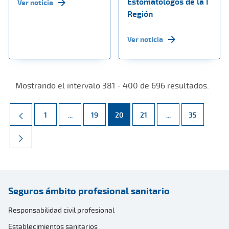
Estomatólogos de la I
Ver noticia
Región
Ver noticia
Mostrando el intervalo 381 - 400 de 696 resultados.
Página
Páginas intermedias Use TAB para desplazarse.
Página
Página
Página
Páginas intermed
Página
1
...
19
20
21
...
35
Seguros ámbito profesional sanitario
Responsabilidad civil profesional
Establecimientos sanitarios