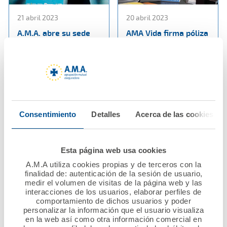
21 abril 2023
20 abril 2023
A.M.A. abre su sede
AMA Vida firma póliza
para conmemorar
colectiva de vida con
junto con el CGCOM y
el Colegio de
Diario Médico un siglo
Enfermería de la
comprometidos con la
Región de Murcia
sociedad y los
médicos
Ver noticia
Consentimiento
Detalles
Acerca de las cookies
Ver noticia
Esta página web usa cookies
A.M.A utiliza cookies propias y de terceros con la
finalidad de: autenticación de la sesión de usuario,
medir el volumen de visitas de la página web y las
interacciones de los usuarios, elaborar perfiles de
comportamiento de dichos usuarios y poder
personalizar la información que el usuario visualiza
en la web así como otra información comercial en