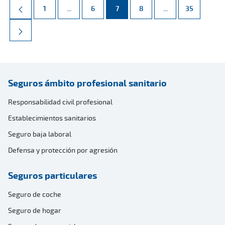
Página
Páginas intermedias Use TAB para desplazarse.
Página
Página
Página
Páginas intermed
Página
1
...
6
7
8
...
35
Seguros ámbito profesional sanitario
Responsabilidad civil profesional
Establecimientos sanitarios
Seguro baja laboral
Defensa y protección por agresión
Seguros particulares
Seguro de coche
Seguro de hogar